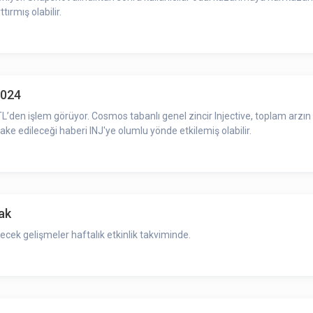
tırmış olabilir.
2024
n %50'sini temsil eden 50 milyon INJ tokenin yakında
ke edileceği haberi INJ'ye olumlu yönde etkilemiş olabilir.
cak
cek gelişmeler haftalık etkinlik takviminde.