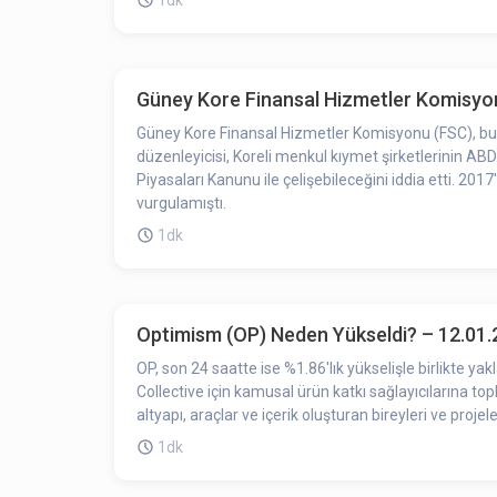
1dk
Güney Kore Finansal Hizmetler Komisyonu 
Güney Kore Finansal Hizmetler Komisyonu (FSC), bu ha
düzenleyicisi, Koreli menkul kıymet şirketlerinin ABD
Piyasaları Kanunu ile çelişebileceğini iddia etti. 2
vurgulamıştı.
1dk
Optimism (OP) Neden Yükseldi? – 12.01
OP, son 24 saatte ise %1.86'lık yükselişle birlikte
Collective için kamusal ürün katkı sağlayıcılarına t
altyapı, araçlar ve içerik oluşturan bireyleri ve proj
1dk