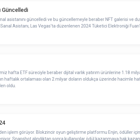
 Güncelledi
al asistanını güncelledi ve bu güncellemeyle beraber NFT galerisi ve duy
anal Asistanı, Las Vegas'ta düzenlenen 2024 Tüketici Elektroniği Fuarı'n
imiz hafta ETF süreciyle beraber dijital varlık yatırım ürünlerine 1.18 milya
nın haftalık ortalaması olan 2 milyar doların oldukça üzerinde hacimle haft
nden oldu.
024
’den işlem görüyor. Blokzincir oyun geliştirme platformu Enjin, ödüller i
kleniyor. Snapshot alındıktan sonra kullanıcılar ödül kazanmaya hak kazan