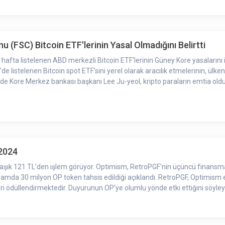
(FSC) Bitcoin ETF'lerinin Yasal Olmadığını Belirtti
fta listelenen ABD merkezli Bitcoin ETF'lerinin Güney Kore yasalarını ihl
'de listelenen Bitcoin spot ETF'sini yerel olarak aracılık etmelerinin, ü
017'de Kore Merkez bankası başkanı Lee Ju-yeol, kripto paraların emtia o
.2024
 yaklaşık 121 TL’den işlem görüyor. Optimism, RetroPGF'nin üçüncü finan
oplamda 30 milyon OP token tahsis edildiği açıklandı. RetroPGF, Optimism
eleri ödüllendirmektedir. Duyurunun OP’ye olumlu yönde etki ettiğini söyleye