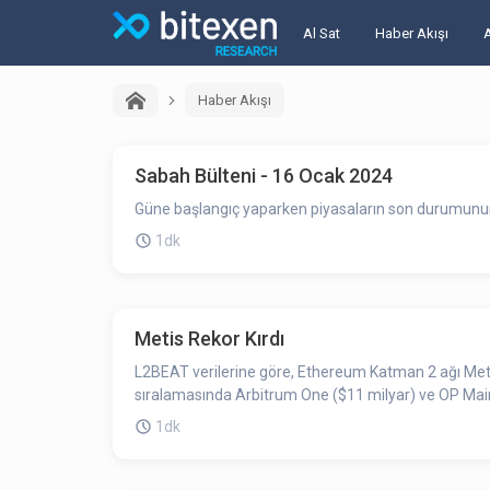
Al Sat
Haber Akışı
Haber Akışı
Sabah Bülteni - 16 Ocak 2024
Güne başlangıç yaparken piyasaların son durumunun ö
1dk
Metis Rekor Kırdı
L2BEAT verilerine göre, Ethereum Katman 2 ağı Metis 
sıralamasında Arbitrum One ($11 milyar) ve OP Mainn
1dk