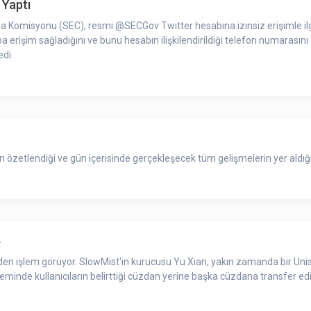
 Yaptı
sa Komisyonu (SEC), resmi @SECGov Twitter hesabına izinsiz erişimle il
aba erişim sağladığını ve bunu hesabın ilişkilendirildiği telefon numarasın
edi.
zetlendiği ve gün içerisinde gerçekleşecek tüm gelişmelerin yer aldığı 
4
’den işlem görüyor. SlowMist'in kurucusu Yu Xian, yakın zamanda bir Unis
j işleminde kullanıcıların belirttiği cüzdan yerine başka cüzdana transfer edi