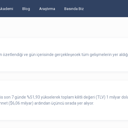
Akademi
Blog
Araştırma
Basında Biz
zetlendiği ve gün içerisinde gerçekleşecek tüm gelişmelerin yer aldığı 
son 7 günde %51,93 yükselerek toplam kilitli değeri (TLV) 1 milyar dolar
et ($6,06 milyar) ardından üçüncü sırada yer alıyor.