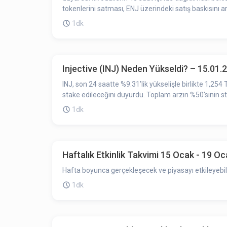
tokenlerini satması, ENJ üzerindeki satış baskısını art
1dk
Injective (INJ) Neden Yükseldi? – 15.01.
INJ, son 24 saatte %9.31’lik yükselişle birlikte 1,254 TL’den işlem görüyor. Cosmos tabanlı genel zincir Injective, toplam arzı
stake edileceğini duyurdu. Toplam arzın %50'sinin sta
1dk
Haftalık Etkinlik Takvimi 15 Ocak - 19 O
Hafta boyunca gerçekleşecek ve piyasayı etkileyebile
1dk