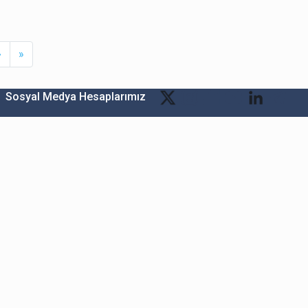
Next
Last
›
»
Sosyal Medya Hesaplarımız
Bitexen Kripto Varlık Alım Satım Platformu
A. Ş.
Merkez: Maslak Mah. Taşyoncası Sk. Maslak 1453
Sitesi 1F Blok No: G1 İç Kapi No: 111 Sarıyer / İstanbul
Şube: Reşitpaşa Mahallesi Katar Cad. Arı 6 Sit. Enerji
Teknokenti Apt.No:2/49/208 Sarıyer İstanbul
Destek: destek@bitexen.com
Çağrı Merkezi: 0(850) 255 08 92