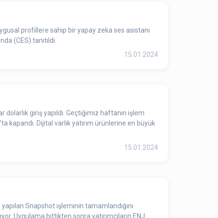
gusal profillere sahip bir yapay zeka ses asistanı
da (CES) tanıtıldı.
15.01.2024
r dolarlık giriş yapıldı. Geçtiğimiz haftanın işlem
a kapandı. Dijital varlık yatırım ürünlerine en büyük
15.01.2024
çin yapılan Snapshot işleminin tamamlandığını
ıyor. Uygulama bittikten sonra yatırımcıların ENJ