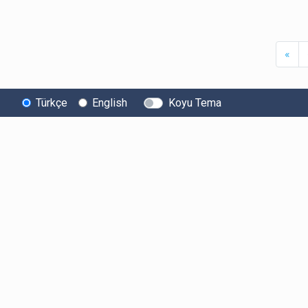
Firs
«
Türkçe
English
Koyu Tema
Bitexen
Kullanıcı
Yasal Metinl
Hakkında
Bilgilendirmeleri
Kullanıcı Sözle
Bilgi Toplumu
Ücretler
Aydınlatma Met
Hizmetleri
Limitler ve Kurallar
Açık Rıza Beyan
Sistem Durumu
Listelenen Kripto
Ticari Elektronik 
Güvenlik
Varlıklar
Onayı
Bug Bounty
Risk Beyanı
Sponsorluklarımız
Hesap Güvenliği