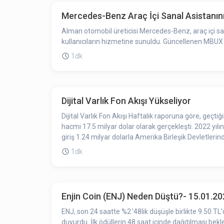
Mercedes-Benz Araç İçi Sanal Asistanını
Alman otomobil üreticisi Mercedes-Benz, araç içi san
kullanıcıların hizmetine sunuldu. Güncellenen MBUX S
1dk
Dijital Varlık Fon Akışı Yükseliyor
Dijital Varlık Fon Akışı Haftalık raporuna göre, geçtiğ
hacmi 17.5 milyar dolar olarak gerçekleşti. 2022 yılı
giriş 1.24 milyar dolarla Amerika Birleşik Devletleri
1dk
Enjin Coin (ENJ) Neden Düştü?- 15.01.2
ENJ, son 24 saatte %2.’48lik düşüşle birlikte 9.50 TL
duyurdu. İlk ödüllerin 48 saat içinde dağıtılması be