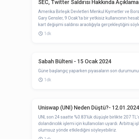
SEC, Twitter Saldırısı Hakkında Açıklama
Amerika Birleşik Devletleri Menkul Kıymetler ve Bor
Gary Gensler, 9 Ocak'ta bir yetkisiz kullanıcının hes
kart değişimi saldırısı aracılığıyla gerçekleştiğini söyl
1dk
Sabah Bülteni - 15 Ocak 2024
Güne başlangıç yaparken piyasaların son durumunun ö
1dk
Uniswap (UNI) Neden Düştü?- 12.01.202
UNI, son 24 saatte %0.83’lük düşüşle birlikte 207 TL
dolandırıcılık işlemi için kullanıcıları uyardı. Arbitra
olumsuz yönde etkilediğini söyleyebiliriz.