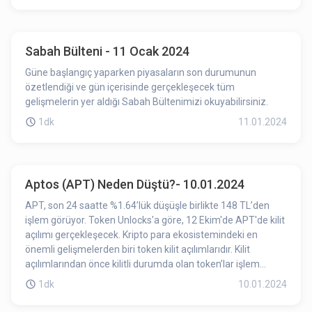
Sabah Bülteni - 11 Ocak 2024
Güne başlangıç yaparken piyasaların son durumunun
özetlendiği ve gün içerisinde gerçekleşecek tüm
gelişmelerin yer aldığı Sabah Bültenimizi okuyabilirsiniz.
1dk
11.01.2024
Aptos (APT) Neden Düştü?- 10.01.2024
APT, son 24 saatte %1.64’lük düşüşle birlikte 148 TL’den
işlem görüyor. Token Unlocks'a göre, 12 Ekim'de APT'de kilit
açılımı gerçekleşecek. Kripto para ekosistemindeki en
önemli gelişmelerden biri token kilit açılımlarıdır. Kilit
açılımlarından önce kilitli durumda olan token’lar işlem
göremez, alınamaz, satılamaz. Token kilit açılımıyla birlikte
1dk
10.01.2024
ilgili projenin token’ları işlem görebilir hale gelmiş olur.
Dolaşımdaki token adedinin artış göstermesi token