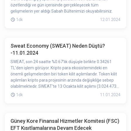
özetlendiği ve gün içerisinde gerçekleşecek tüm
gelişmelerin yer aldığı Sabah Bültenimizi okuyabilirsiniz.
1dk
12.01.2024
Sweat Economy (SWEAT) Neden Düştü?
-11.01.2024
SWEAT, son 24 saatte %0.67’lık düşüşle birlikte 0.34261
TL’den işlem görüyor. Kripto para ekosistemindeki en
önemli gelişmelerden biri token kilit açılımlarıdır. Token kilit
açılımları kripto para projesinin arzında değişikliğe sebep
olabilmektedir. SWEAT’te 13 Ocakta kilit açılımı (3.024.473
adet SWEAT) gerçekleştirilecek. Kilit açılımına az bir süre
1dk
11.01.2024
kalması SWEAT’teki düşüşün nedenlerinden biri olabilir.
Güney Kore Finansal Hizmetler Komitesi (FSC)
EFT Kısıtlamalarına Devam Edecek