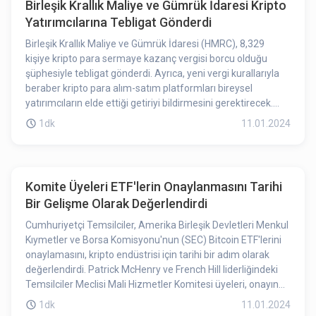
Birleşik Krallık Maliye ve Gümrük İdaresi Kripto
Yatırımcılarına Tebligat Gönderdi
Birleşik Krallık Maliye ve Gümrük İdaresi (HMRC), 8,329
kişiye kripto para sermaye kazanç vergisi borcu olduğu
şüphesiyle tebligat gönderdi. Ayrıca, yeni vergi kurallarıyla
beraber kripto para alım-satım platformları bireysel
yatırımcıların elde ettiği getiriyi bildirmesini gerektirecek.
2027'den itibaren kripto ticaret platformları, müşteri
1dk
11.01.2024
bilgilerini Birleşik Krallık vergi otoriteleri ile paylaşmak
zorunda olacak.
Komite Üyeleri ETF'lerin Onaylanmasını Tarihi
Bir Gelişme Olarak Değerlendirdi
Cumhuriyetçi Temsilciler, Amerika Birleşik Devletleri Menkul
Kıymetler ve Borsa Komisyonu'nun (SEC) Bitcoin ETF'lerini
onaylamasını, kripto endüstrisi için tarihi bir adım olarak
değerlendirdi. Patrick McHenry ve French Hill liderliğindeki
Temsilciler Meclisi Mali Hizmetler Komitesi üyeleri, onayın
dijital varlık piyasasına daha fazla erişim sağlamak adına
1dk
11.01.2024
önemli bir gelişme olduğunu vurguladı.