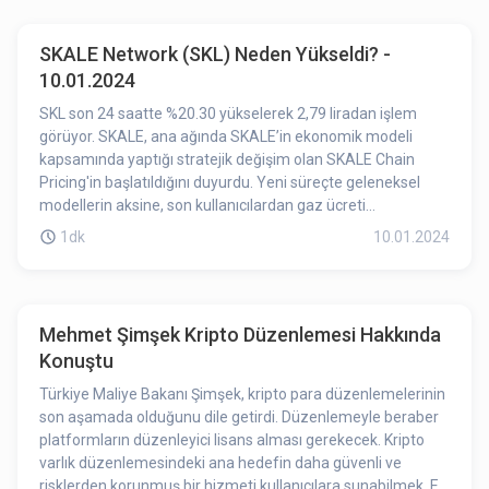
fiyatında değişikliğe sebep olabilmektedir. Kilit açılımına az
bir süre kalması APT’deki düşüşe etki etmiş olabilir.
SKALE Network (SKL) Neden Yükseldi? -
10.01.2024
SKL son 24 saatte %20.30 yükselerek 2,79 liradan işlem
görüyor. SKALE, ana ağında SKALE’in ekonomik modeli
kapsamında yaptığı stratejik değişim olan SKALE Chain
Pricing'in başlatıldığını duyurdu. Yeni süreçte geleneksel
modellerin aksine, son kullanıcılardan gaz ücreti
alınmayacak. Projenin ana amacının SKALE zincirleri için
1dk
10.01.2024
doğrulayıcı donanım karlılığını sağlamak olduğu belirtildi. Bu
model altında, her zincir, ağ yükü %70'e ulaştığında yılda 1
milyon dolar değerinde SKL jetonu ödeyecek. Fiyatlandırma,
kaydırma ölçeğini kullanacak olup, ilk ödeme 1 Şubat'ta
Mehmet Şimşek Kripto Düzenlemesi Hakkında
yapılacak. Bu gelişmenin SKL üzerinde pozitif etki yarattığını
Konuştu
söyleyebiliriz.
Türkiye Maliye Bakanı Şimşek, kripto para düzenlemelerinin
son aşamada olduğunu dile getirdi. Düzenlemeyle beraber
platformların düzenleyici lisans alması gerekecek. Kripto
varlık düzenlemesindeki ana hedefin daha güvenli ve
risklerden korunmuş bir hizmeti kullanıcılara sunabilmek. Ek