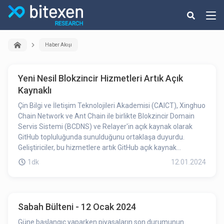
Haber Akışı
Yeni Nesil Blokzincir Hizmetleri Artık Açık
Kaynaklı
Çin Bilgi ve İletişim Teknolojileri Akademisi (CAICT), Xinghuo
Chain Network ve Ant Chain ile birlikte Blokzincir Domain
Servis Sistemi (BCDNS) ve Relayer'in açık kaynak olarak
GitHub topluluğunda sunulduğunu ortaklaşa duyurdu.
Geliştiriciler, bu hizmetlere artık GitHub açık kaynak
topluluğu üzerinden doğrudan erişebilirler.
1dk
12.01.2024
Sabah Bülteni - 12 Ocak 2024
Güne başlangıç yaparken piyasaların son durumunun