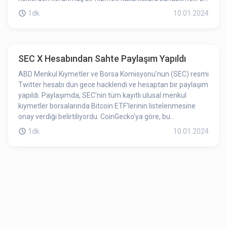
olarak düzenlemelerin gri listeden çıkmak için FATF
1dk
10.01.2024
kapsamında gerekli bir adım olduğunun altı çizildi.
Düzenlemeden sonra alım-satım platformları SPK
tarafından lisanslanacak ve faaliyetleri denetim altına
alınacak.
SEC X Hesabından Sahte Paylaşım Yapıldı
ABD Menkul Kıymetler ve Borsa Komisyonu'nun (SEC) resmi
Twitter hesabı dün gece hacklendi ve hesaptan bir paylaşım
yapıldı. Paylaşımda, SEC'nin tüm kayıtlı ulusal menkul
kıymetler borsalarında Bitcoin ETF'lerinin listelenmesine
onay verdiği belirtiliyordu. CoinGecko'ya göre, bu
paylaşımdan sonra Bitcoin'in fiyatı kısa bir süreliğine
1dk
10.01.2024
$47,680.10'a yükseldi, ardından sırada $46,237.20'ye geri
çekildi. SEC Başkanı Gary Gensler, tweet atıldıktan dakikalar
sonra haberin yanlış olduğunu belirterek, SEC'in spot bitcoin
borsa işlem ürünlerinin listelenmesini ve işleme açılmasını
onaylamadığını açıkladı.