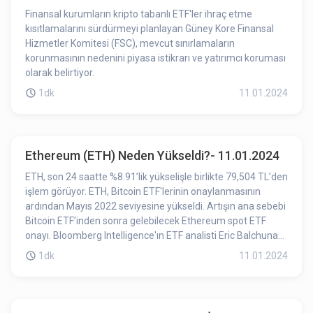
Finansal kurumların kripto tabanlı ETF'ler ihraç etme
kısıtlamalarını sürdürmeyi planlayan Güney Kore Finansal
Hizmetler Komitesi (FSC), mevcut sınırlamaların
korunmasının nedenini piyasa istikrarı ve yatırımcı koruması
olarak belirtiyor.
1dk
11.01.2024
Ethereum (ETH) Neden Yükseldi?- 11.01.2024
ETH, son 24 saatte %8.91’lik yükselişle birlikte 79,504 TL’den
işlem görüyor. ETH, Bitcoin ETF'lerinin onaylanmasının
ardından Mayıs 2022 seviyesine yükseldi. Artışın ana sebebi
Bitcoin ETF’inden sonra gelebilecek Ethereum spot ETF
onayı. Bloomberg Intelligence'ın ETF analisti Eric Balchunas,
bir Ethereum ETF'sinin Mayıs'a kadar %70 olasılıkla
1dk
11.01.2024
onaylanacağını belirtti. Birçok şirket şimdiden Ethereum ETF
başvurusunda bulundu.