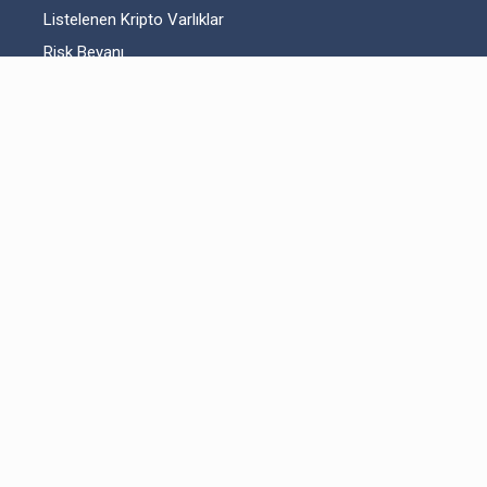
Listelenen Kripto Varlıklar
Risk Beyanı
Hesap Güvenliği
Likidite Sağlayıcı Bilgilendirmesi
Acil Durum Tedbirleri ve İletişim
MKK Hakkında Bilgilendirme
Fikri Mülkiyet Hakları
Yasal Metinler
Bitexen UP Hakkında
Kullanıcı Sözleşmesi
Aydınlatma Metni
Açık Rıza Beyanı
Ticari Elektronik İleti Onayı
Servislerimiz
İletişim