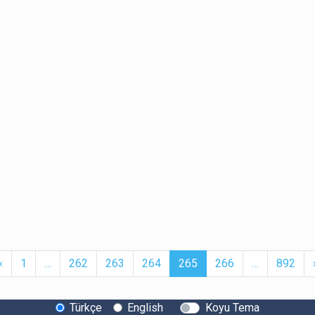
t
Previous
More
(current)
More
‹
1
…
262
263
264
265
266
…
892
Türkçe
English
Koyu Tema