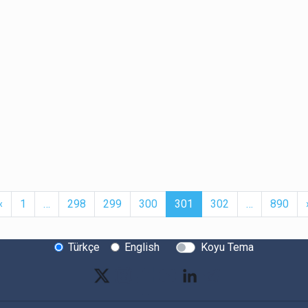
t
Previous
More
(current)
More
‹
1
…
298
299
300
301
302
…
890
Türkçe
English
Koyu Tema