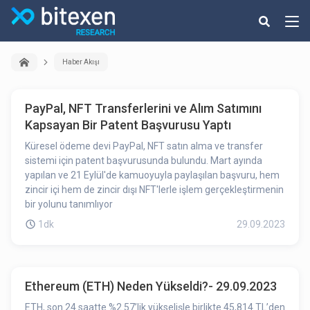
Haber Akışı
PayPal, NFT Transferlerini ve Alım Satımını
Kapsayan Bir Patent Başvurusu Yaptı
Küresel ödeme devi PayPal, NFT satın alma ve transfer
sistemi için patent başvurusunda bulundu. Mart ayında
yapılan ve 21 Eylül'de kamuoyuyla paylaşılan başvuru, hem
zincir içi hem de zincir dışı NFT'lerle işlem gerçekleştirmenin
bir yolunu tanımlıyor
1dk
29.09.2023
Ethereum (ETH) Neden Yükseldi?- 29.09.2023
ETH, son 24 saatte %2.57’lik yükselişle birlikte 45,814 TL’den