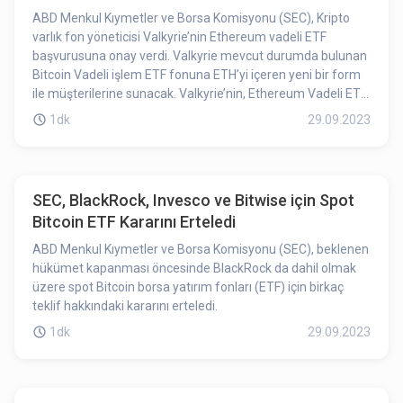
ABD Menkul Kıymetler ve Borsa Komisyonu (SEC), Kripto
varlık fon yöneticisi Valkyrie’nin Ethereum vadeli ETF
başvurusuna onay verdi. Valkyrie mevcut durumda bulunan
Bitcoin Vadeli işlem ETF fonuna ETH’yi içeren yeni bir form
ile müşterilerine sunacak. Valkyrie’nin, Ethereum Vadeli ETF
fonunu bugün itibarıyla işleme açacağı öğrenildi.
1dk
29.09.2023
SEC, BlackRock, Invesco ve Bitwise için Spot
Bitcoin ETF Kararını Erteledi
ABD Menkul Kıymetler ve Borsa Komisyonu (SEC), beklenen
hükümet kapanması öncesinde BlackRock da dahil olmak
üzere spot Bitcoin borsa yatırım fonları (ETF) için birkaç
teklif hakkındaki kararını erteledi.
1dk
29.09.2023