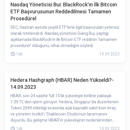
Nasdaq Yöneticisi Bui: BlackRock'ın İlk Bitcoin
ETF Başvurusunun Reddedilmesi Tamamen
Prosedürel
SEC, Haziran ayında çeşitli ETF'lerle ilgili başvuruları yetersiz
olarak nitelendirdi. Nasdaq yöneticisi Giang Bui, yaptığı
açıklamada BlackRock'ın ilk Bitcoin ETF reddinin 'tamamen
prosedürel' olduğunu, nihai olmadığını söyledi.
1dk
14.09.2023
Hedera Hashgraph (HBAR) Neden Yükseldi?-
14.09.2023
HBAR, son 24 saatte %8.15’lik yükselişle birlikte yaklaşık
1.39 TL’den işlem görüyor. Hedera, Singapur'da düzenlenen
Token 2049 etkinliği sırasında açık kaynaklı sabit koin ihraç
ve yönetim toolkit'i ‘Stablecoin Studio’nun lansmanını
duyurdu. Bu gelişme HBAR’ın yükselişinin nedenlerinden
birisi olmuş olabilir.
1dk
14.09.2023