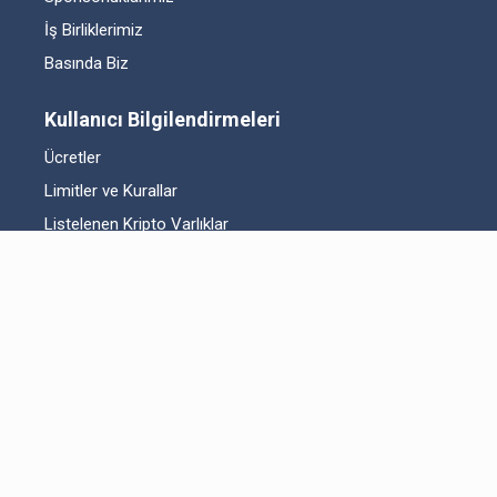
İş Birliklerimiz
Basında Biz
Kullanıcı Bilgilendirmeleri
Ücretler
Limitler ve Kurallar
Listelenen Kripto Varlıklar
Risk Beyanı
Hesap Güvenliği
Likidite Sağlayıcı Bilgilendirmesi
Acil Durum Tedbirleri ve İletişim
MKK Hakkında Bilgilendirme
Fikri Mülkiyet Hakları
Yasal Metinler
Bitexen UP Hakkında