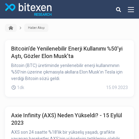
Haber Akışı
Bitcoin’de Yenilenebilir Enerji Kullanımı %50’yi
Aştı, Gözler Elon Musk’ta
Bitcoin (BTC) üretiminde yenilenebilir enerji kullanımının
%50’nin üzerine çıkmasıyla akıllara Elon Musk’ın Tesla için
verdiği Bitcoin sözü geldi.
1dk
15.09.2023
Axie Infinity (AXS) Neden Yükseldi? - 15 Eylül
2023
AXS son 24 saatte %18’lik bir yükseliş yaşadı, grafikte
yaşanan hareketler AXS'nin yükselişini tetiklemiş olabilir.