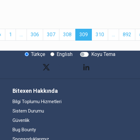
t
Previous
More
(current)
More
‹
1
…
306
307
308
309
310
…
892
Türkçe
English
Koyu Tema
Bitexen Hakkında
Bilgi Toplumu Hizmetleri
Sistem Durumu
Güvenlik
Bug Bounty
Sponsorluklarımız