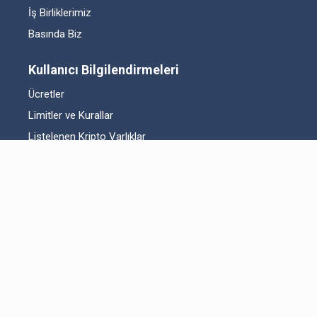
İş Birliklerimiz
Basında Biz
Kullanıcı Bilgilendirmeleri
Ücretler
Limitler ve Kurallar
Listelenen Kripto Varlıklar
Risk Beyanı
Hesap Güvenliği
Likidite Sağlayıcı Bilgilendirmesi
Acil Durum Tedbirleri ve İletişim
MKK Hakkında Bilgilendirme
Fikri Mülkiyet Hakları
Yasal Metinler
Bitexen UP Hakkında