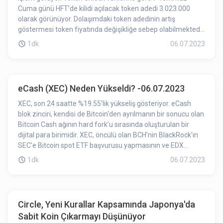
Cuma günü HFT’de kilidi açılacak token adedi 3.023.000
olarak görünüyor. Dolaşımdaki token adedinin artış
göstermesi token fiyatında değişikliğe sebep olabilmektedir.
Kilit açılımına az bir süre kalması HFT’deki düşüşün
1dk
06.07.2023
etkilerinden birisi olabilir.
eCash (XEC) Neden Yükseldi? -06.07.2023
XEC, son 24 saatte %19.55’lik yükseliş gösteriyor. eCash
blok zinciri, kendisi de Bitcoin'den ayrılmanın bir sonucu olan
Bitcoin Cash ağının hard fork’u sırasında oluşturulan bir
dijital para birimidir. XEC, öncülü olan BCH’nin BlackRock'ın
SEC'e Bitcoin spot ETF başvurusu yapmasının ve EDX
Markets'ın faaliyete geçmesinin ardından yükselişe
1dk
06.07.2023
geçmesinin ardından BCH’yle birlikte eş zamanlı olarak
yükselişe geçti.
Circle, Yeni Kurallar Kapsamında Japonya'da
Sabit Koin Çıkarmayı Düşünüyor