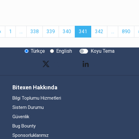
t
Previous
More
(current)
More
‹
1
…
338
339
340
341
342
…
890
Türkçe
English
Koyu Tema
Bitexen Hakkında
Bilgi Toplumu Hizmetleri
Sistem Durumu
Güvenlik
Bug Bounty
Sponsorluklarımız