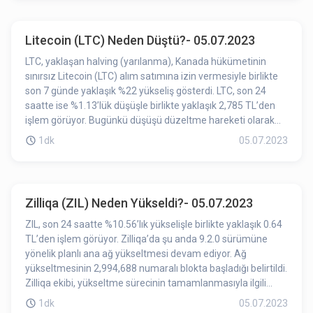
Litecoin (LTC) Neden Düştü?- 05.07.2023
LTC, yaklaşan halving (yarılanma), Kanada hükümetinin
sınırsız Litecoin (LTC) alım satımına izin vermesiyle birlikte
son 7 günde yaklaşık %22 yükseliş gösterdi. LTC, son 24
saatte ise %1.13’lük düşüşle birlikte yaklaşık 2,785 TL’den
işlem görüyor. Bugünkü düşüşü düzeltme hareketi olarak
görebiliriz.
1dk
05.07.2023
Zilliqa (ZIL) Neden Yükseldi?- 05.07.2023
ZIL, son 24 saatte %10.56’lık yükselişle birlikte yaklaşık 0.64
TL’den işlem görüyor. Zilliqa’da şu anda 9.2.0 sürümüne
yönelik planlı ana ağ yükseltmesi devam ediyor. Ağ
yükseltmesinin 2,994,688 numaralı blokta başladığı belirtildi.
Zilliqa ekibi, yükseltme sürecinin tamamlanmasıyla ilgili
güncellemeleri en kısa sürede sunacağını belirtti. Bu
1dk
05.07.2023
gelişmenin ZIL’in yükselişine etki etmiş olabileceğini