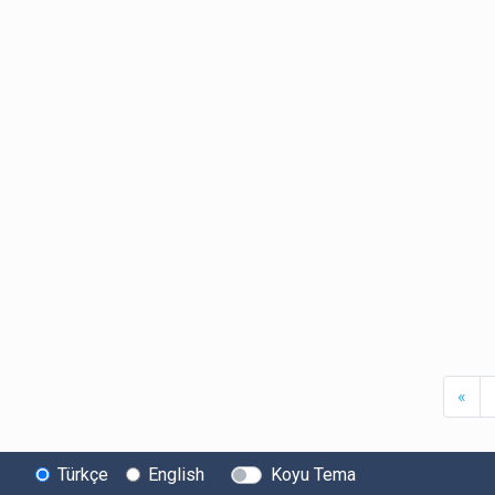
Firs
«
Türkçe
English
Koyu Tema