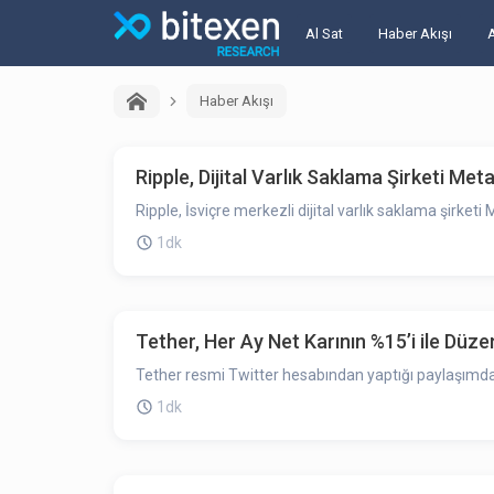
Al Sat
Haber Akışı
Haber Akışı
Ripple, Dijital Varlık Saklama Şirketi Met
Ripple, İsviçre merkezli dijital varlık saklama şirket
1dk
Tether, Her Ay Net Karının %15’i ile Düze
Tether resmi Twitter hesabından yaptığı paylaşımda b
1dk