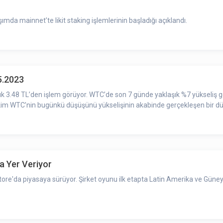
ımda mainnet’te likit staking işlemlerinin başladığı açıklandı.
5.2023
şık 3.48 TL’den işlem görüyor. WTC’de son 7 günde yaklaşık %7 yükseliş 
kim WTC’nin bugünkü düşüşünü yükselişinin akabinde gerçekleşen bir düz
a Yer Veriyor
Store'da piyasaya sürüyor. Şirket oyunu ilk etapta Latin Amerika ve Güne