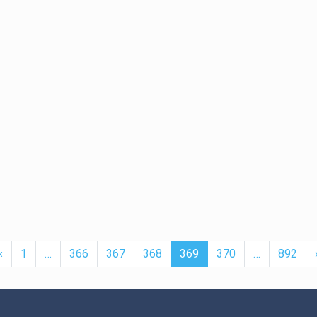
t
Previous
More
(current)
More
‹
1
…
366
367
368
369
370
…
892