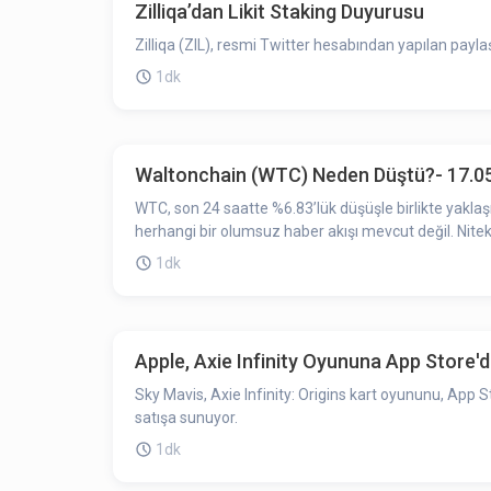
Zilliqa’dan Likit Staking Duyurusu
Zilliqa (ZIL), resmi Twitter hesabından yapılan paylaş
1dk
Waltonchain (WTC) Neden Düştü?- 17.0
WTC, son 24 saatte %6.83’lük düşüşle birlikte yakla
herhangi bir olumsuz haber akışı mevcut değil. Nite
1dk
Apple, Axie Infinity Oyununa App Store'd
Sky Mavis, Axie Infinity: Origins kart oyununu, App 
satışa sunuyor.
1dk