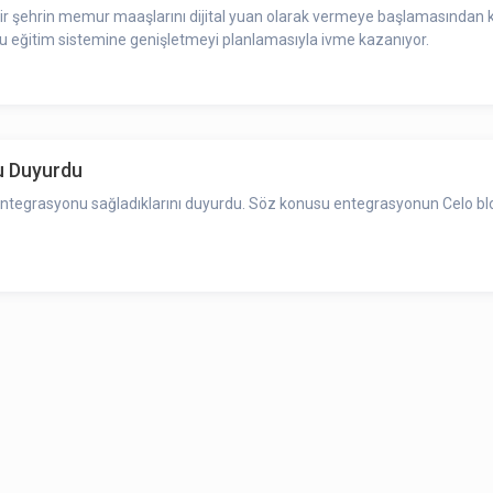
ki bir şehrin memur maaşlarını dijital yuan olarak vermeye başlamasından 
amu eğitim sistemine genişletmeyi planlamasıyla ivme kazanıyor.
u Duyurdu
tegrasyonu sağladıklarını duyurdu. Söz konusu entegrasyonun Celo blo