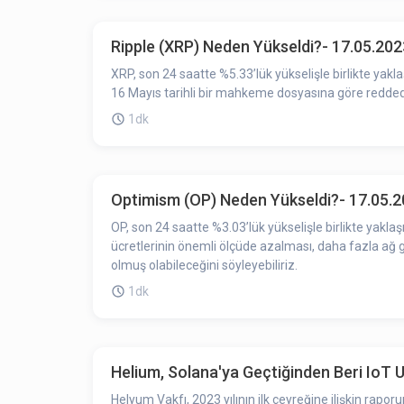
Ripple (XRP) Neden Yükseldi?- 17.05.202
XRP, son 24 saatte %5.33’lük yükselişle birlikte yakl
16 Mayıs tarihli bir mahkeme dosyasına göre reddedi
1dk
Optimism (OP) Neden Yükseldi?- 17.05.
OP, son 24 saatte %3.03’lük yükselişle birlikte yakl
ücretlerinin önemli ölçüde azalması, daha fazla ağ 
olmuş olabileceğini söyleyebiliriz.
1dk
Helium, Solana'ya Geçtiğinden Beri IoT U
Helyum Vakfı, 2023 yılının ilk çeyreğine ilişkin rap