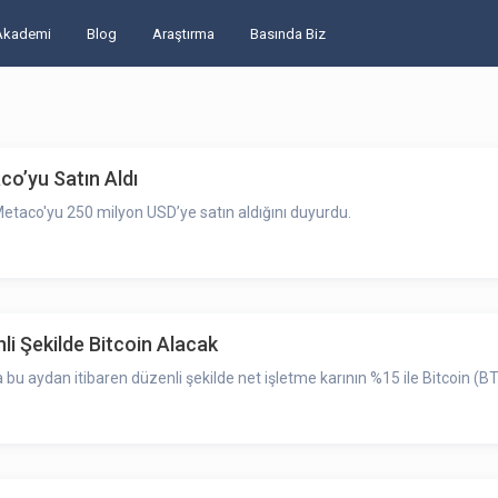
Akademi
Blog
Araştırma
Basında Biz
aco’yu Satın Aldı
i Metaco'yu 250 milyon USD’ye satın aldığını duyurdu.
nli Şekilde Bitcoin Alacak
u aydan itibaren düzenli şekilde net işletme karının %15 ile Bitcoin (B