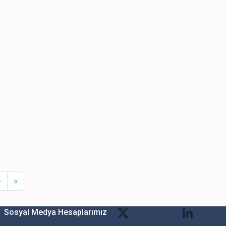
Next
Last
›
»
Sosyal Medya Hesaplarımız