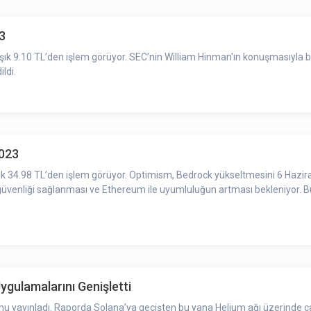
3
aşık 9.10 TL’den işlem görüyor. SEC’nin William Hinman'ın konuşmasıyla bağ
ldi.
2023
aşık 34.98 TL’den işlem görüyor. Optimism, Bedrock yükseltmesini 6 Hazir
güvenliği sağlanması ve Ethereum ile uyumluluğun artması bekleniyor. Bu 
ygulamalarını Genişletti
orunu yayınladı. Raporda Solana’ya geçişten bu yana Helium ağı üzerinde 