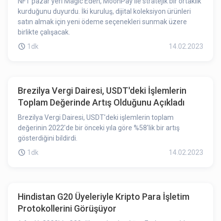
NFT pazar yeri Magic Eden, MoonPay ile stratejik bir ortaklık
kurduğunu duyurdu. İki kuruluş, dijital koleksiyon ürünleri
satın almak için yeni ödeme seçenekleri sunmak üzere
birlikte çalışacak.
1dk
14.02.2023
Brezilya Vergi Dairesi, USDT'deki İşlemlerin
Toplam Değerinde Artış Olduğunu Açıkladı
Brezilya Vergi Dairesi, USDT'deki işlemlerin toplam
değerinin 2022'de bir önceki yıla göre %58'lik bir artış
gösterdiğini bildirdi.
1dk
14.02.2023
Hindistan G20 Üyeleriyle Kripto Para İşletim
Protokollerini Görüşüyor