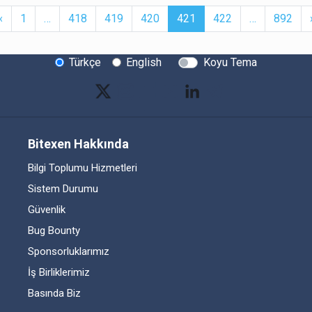
t
Previous
More
(current)
More
‹
1
…
418
419
420
421
422
…
892
Türkçe
English
Koyu Tema
Bitexen Hakkında
Bilgi Toplumu Hizmetleri
Sistem Durumu
Güvenlik
Bug Bounty
Sponsorluklarımız
İş Birliklerimiz
Basında Biz