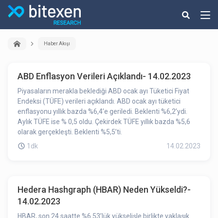
Haber Akışı
ABD Enflasyon Verileri Açıklandı- 14.02.2023
Piyasaların merakla beklediği ABD ocak ayı Tüketici Fiyat
Endeksi (TÜFE) verileri açıklandı. ABD ocak ayı tüketici
enflasyonu yıllık bazda %6,4’e geriledi. Beklenti %6,2’ydi.
Aylık TÜFE ise % 0,5 oldu. Çekirdek TÜFE yıllık bazda %5,6
olarak gerçekleşti. Beklenti %5,5’ti.
1dk
14.02.2023
Hedera Hashgraph (HBAR) Neden Yükseldi?-
14.02.2023
HBAR, son 24 saatte %6.53’lük yükselişle birlikte yaklaşık