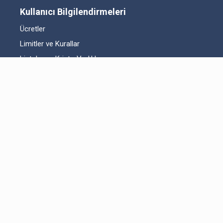
Kullanıcı Bilgilendirmeleri
Ücretler
Limitler ve Kurallar
Listelenen Kripto Varlıklar
Risk Beyanı
Hesap Güvenliği
Likidite Sağlayıcı Bilgilendirmesi
Acil Durum Tedbirleri ve İletişim
MKK Hakkında Bilgilendirme
Fikri Mülkiyet Hakları
Yasal Metinler
Bitexen UP Hakkında
Kullanıcı Sözleşmesi
Aydınlatma Metni
Açık Rıza Beyanı