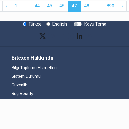
First
Previous
More
(current)
More
Ne
‹
1
…
44
45
46
47
48
…
890
›
Türkçe
English
Koyu Tema
Bitexen Hakkında
Bilgi Toplumu Hizmetleri
Sistem Durumu
Güvenlik
Bug Bounty
Sponsorluklarımız
İş Birliklerimiz
Basında Biz