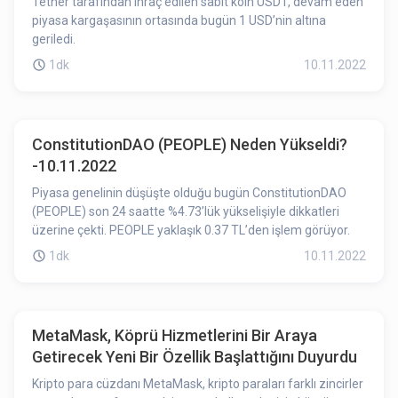
Tether tarafından ihraç edilen sabit koin USDT, devam eden
piyasa kargaşasının ortasında bugün 1 USD’nin altına
geriledi.
1dk
10.11.2022
ConstitutionDAO (PEOPLE) Neden Yükseldi?
-10.11.2022
Piyasa genelinin düşüşte olduğu bugün ConstitutionDAO
(PEOPLE) son 24 saatte %4.73’lük yükselişiyle dikkatleri
üzerine çekti. PEOPLE yaklaşık 0.37 TL’den işlem görüyor.
1dk
10.11.2022
MetaMask, Köprü Hizmetlerini Bir Araya
Getirecek Yeni Bir Özellik Başlattığını Duyurdu
Kripto para cüzdanı MetaMask, kripto paraları farklı zincirler