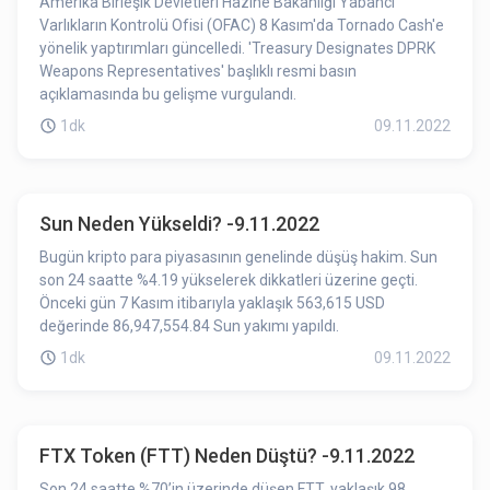
Amerika Birleşik Devletleri Hazine Bakanlığı Yabancı
Varlıkların Kontrolü Ofisi (OFAC) 8 Kasım'da Tornado Cash'e
yönelik yaptırımları güncelledi. 'Treasury Designates DPRK
Weapons Representatives' başlıklı resmi basın
açıklamasında bu gelişme vurgulandı.
1dk
09.11.2022
Sun Neden Yükseldi? -9.11.2022
Bugün kripto para piyasasının genelinde düşüş hakim. Sun
son 24 saatte %4.19 yükselerek dikkatleri üzerine geçti.
Önceki gün 7 Kasım itibarıyla yaklaşık 563,615 USD
değerinde 86,947,554.84 Sun yakımı yapıldı.
1dk
09.11.2022
FTX Token (FTT) Neden Düştü? -9.11.2022
Son 24 saatte %70’in üzerinde düşen FTT, yaklaşık 98