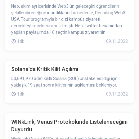
Neo, ekim ayı içerisinde Web3'ün geleceğini öğrencilerin
şekillendireceğine inandıklarını bu nedenle, Decoding Web3
USA Tour programıyla bir dizi kampüs ziyareti
gerçekleştireceklerini belirtmişti. Neo Twitter hesabından
yapılan paylaşımda 16 seçtin kampüs ziyaretinin
tamamlandığını duyurdu
1dk
09.11.2022
Solana’da Kritik Kilit Açılımı
50,691,970 adet kilitli Solana (SOL) unstake edildiği için
yaklaşık 19 saat sonra kilitlerinin açıklaması bekleniyor.
1dk
09.11.2022
WINkLink, Venüs Protokolünde Listeleneceğini
Duyurdu
WinkLink Oracle WIN’in VenusProtocol 'de listeleneceğini