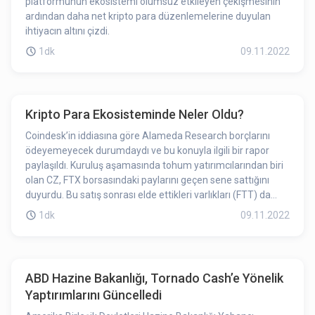
platformunun ekosistemi olumsuz etkileyen çekişmesinin
ardından daha net kripto para düzenlemelerine duyulan
ihtiyacın altını çizdi.
1dk
09.11.2022
Kripto Para Ekosisteminde Neler Oldu?
Coindesk’in iddiasına göre Alameda Research borçlarını
ödeyemeyecek durumdaydı ve bu konuyla ilgili bir rapor
paylaşıldı. Kuruluş aşamasında tohum yatırımcılarından biri
olan CZ, FTX borsasındaki paylarını geçen sene sattığını
duyurdu. Bu satış sonrası elde ettikleri varlıkları (FTT) da
satacaklarını dile getirdi. FTT’de satış baskısı olacağı FUD’ı ile
1dk
09.11.2022
aşağı yönlü hareket başladı.
ABD Hazine Bakanlığı, Tornado Cash’e Yönelik
Yaptırımlarını Güncelledi