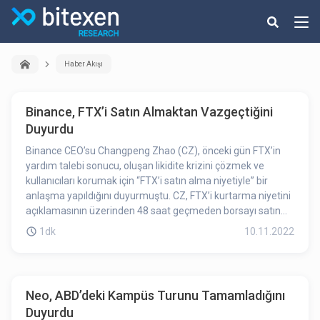
Haber Akışı
Binance, FTX’i Satın Almaktan Vazgeçtiğini
Duyurdu
Binance CEO’su Changpeng Zhao (CZ), önceki gün FTX’in
yardım talebi sonucu, oluşan likidite krizini çözmek ve
kullanıcıları korumak için “FTX’i satın alma niyetiyle” bir
anlaşma yapıldığını duyurmuştu. CZ, FTX’i kurtarma niyetini
açıklamasının üzerinden 48 saat geçmeden borsayı satın
almaktan vazgeçtiğini belirtti.
1dk
10.11.2022
Neo, ABD’deki Kampüs Turunu Tamamladığını
Duyurdu