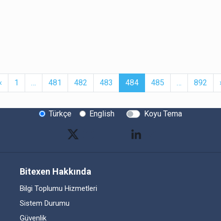
t
Previous
More
(current)
More
‹
1
…
481
482
483
484
485
…
892
Türkçe
English
Koyu Tema
Bitexen Hakkında
Bilgi Toplumu Hizmetleri
Sistem Durumu
Güvenlik