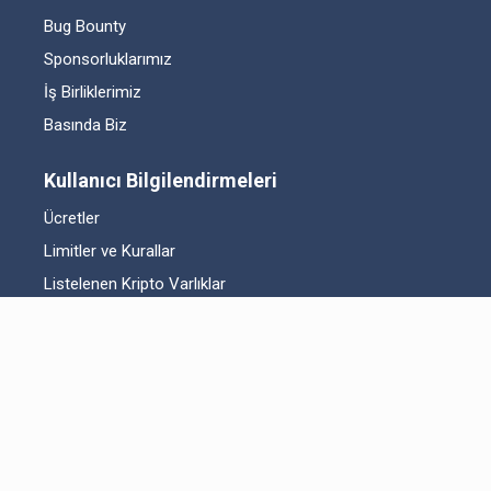
Bug Bounty
Sponsorluklarımız
İş Birliklerimiz
Basında Biz
Kullanıcı Bilgilendirmeleri
Ücretler
Limitler ve Kurallar
Listelenen Kripto Varlıklar
Risk Beyanı
Hesap Güvenliği
Likidite Sağlayıcı Bilgilendirmesi
Acil Durum Tedbirleri ve İletişim
MKK Hakkında Bilgilendirme
Fikri Mülkiyet Hakları