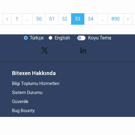
First
Previous
More
(current)
More
Ne
‹
1
…
50
51
52
53
54
…
890
›
Türkçe
English
Koyu Tema
Bitexen Hakkında
Bilgi Toplumu Hizmetleri
Sistem Durumu
Güvenlik
Bug Bounty
Sponsorluklarımız
İş Birliklerimiz