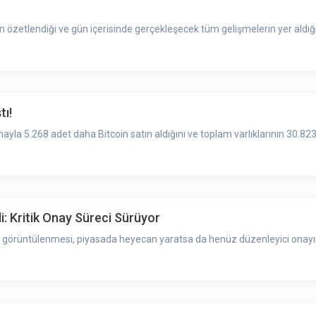
zetlendiği ve gün içerisinde gerçekleşecek tüm gelişmelerin yer aldığı
tı!
ayla 5.268 adet daha Bitcoin satın aldığını ve toplam varlıklarının 30.82
i: Kritik Onay Süreci Sürüyor
n görüntülenmesi, piyasada heyecan yaratsa da henüz düzenleyici onayın