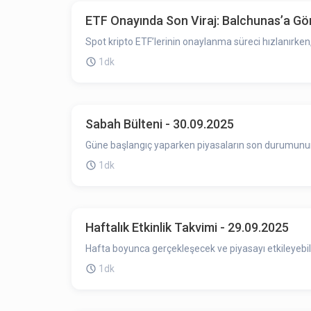
ETF Onayında Son Viraj: Balchunas’a Göre
Spot kripto ETF’lerinin onaylanma süreci hızlanırken
1dk
Sabah Bülteni - 30.09.2025
Güne başlangıç yaparken piyasaların son durumunun ö
1dk
Haftalık Etkinlik Takvimi - 29.09.2025
Hafta boyunca gerçekleşecek ve piyasayı etkileyebile
1dk