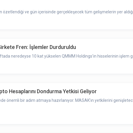
zetlendiği ve gün içerisinde gerçekleşecek tüm gelişmelerin yer aldığı
irkete Fren: İşlemler Durduruldu
aftada neredeyse 10 kat yükselen QMMM Holdings’in hisselerinin işlem g
pto Hesaplarını Dondurma Yetkisi Geliyor
e önemli bir adım atmaya hazırlanıyor. MASAK’ın yetkilerini genişletece