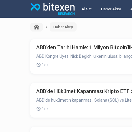
Al Sat
Haber Akışı
Haber Akışı
ABD’den Tarihi Hamle: 1 Milyon Bitcoin’li
ABD Kongre Üyesi Nick Begich, ülkenin ulusal bilanços
1dk
ABD’de Hükümet Kapanması Kripto ETF Sür
ABD’de hükümetin kapanması, Solana (SOL) ve Litecoin
1dk