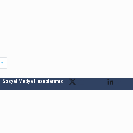
xt
Last
»
Sosyal Medya Hesaplarımız
Bitexen Kripto Varlık Alım Satım Platformu
A. Ş.
Merkez: Maslak Mah. Taşyoncası Sk. Maslak 1453