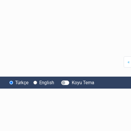
«
Türkçe
English
Koyu Tema
Bitexen
Kullanıcı
Yasal Metinl
Hakkında
Bilgilendirmeleri
Kullanıcı Sözle
Bilgi Toplumu
Ücretler
Aydınlatma Met
Hizmetleri
Limitler ve Kurallar
Açık Rıza Beyan