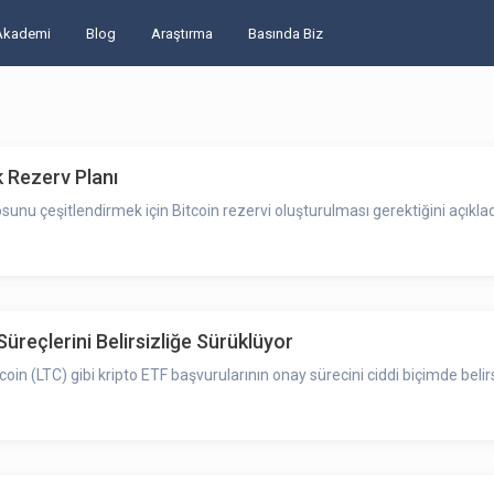
Akademi
Blog
Araştırma
Basında Biz
k Rezerv Planı
unu çeşitlendirmek için Bitcoin rezervi oluşturulması gerektiğini açıklad
eçlerini Belirsizliğe Sürüklüyor
 (LTC) gibi kripto ETF başvurularının onay sürecini ciddi biçimde belirsi