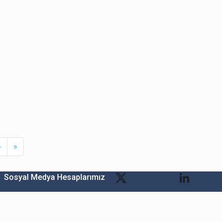
Next
Last
›
»
Sosyal Medya Hesaplarımız