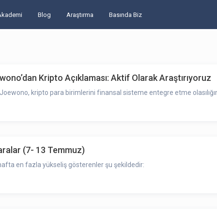
Akademi
Blog
Araştırma
Basında Biz
no’dan Kripto Açıklaması: Aktif Olarak Araştırıyoruz
no, kripto para birimlerini finansal sisteme entegre etme olasılığını ar
aralar (7- 13 Temmuz)
afta en fazla yükseliş gösterenler şu şekildedir: