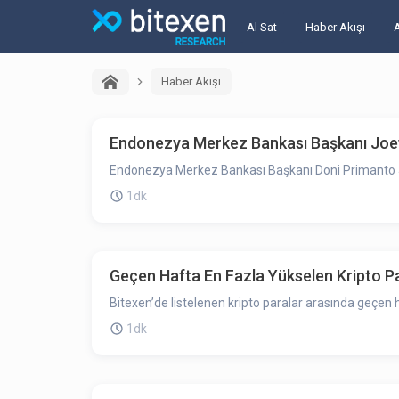
Al Sat
Haber Akışı
Haber Akışı
Endonezya Merkez Bankası Başkanı Joewo
Endonezya Merkez Bankası Başkanı Doni Primanto Joewo
1dk
Geçen Hafta En Fazla Yükselen Kripto P
Bitexen’de listelenen kripto paralar arasında geçen h
1dk