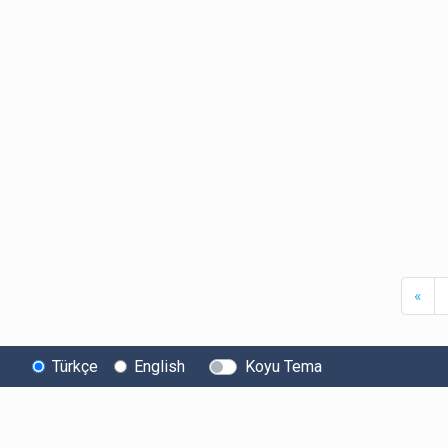
Firs
«
Türkçe
English
Koyu Tema
Bitexen
Kullanıcı
Yasal Metinl