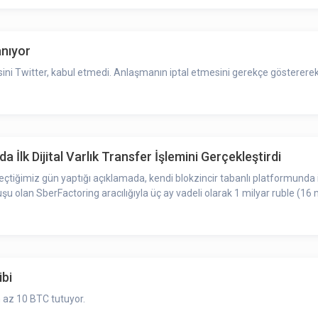
anıyor
esini Twitter, kabul etmedi. Anlaşmanın iptal etmesini gerekçe gösterere
 İlk Dijital Varlık Transfer İşlemini Gerçekleştirdi
miz gün yaptığı açıklamada, kendi blokzincir tabanlı platformunda ilk diji
luşu olan SberFactoring aracılığıyla üç ay vadeli olarak 1 milyar ruble (1
ibi
n az 10 BTC tutuyor.