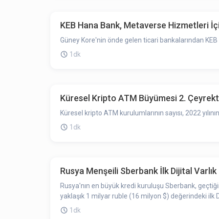
KEB Hana Bank, Metaverse Hizmetleri İçi
Güney Kore'nin önde gelen ticari bankalarından KEB
1dk
Küresel Kripto ATM Büyümesi 2. Çeyrekt
Küresel kripto ATM kurulumlarının sayısı, 2022 yılının
1dk
Rusya Menşeili Sberbank İlk Dijital Varlık
Rusya'nın en büyük kredi kuruluşu Sberbank, geçtiğimiz aylarda Ticari Dijital Finansal Varlıklar (DFA) lisansı almıştı. Lisansın ardından şirketin yan kuruluşu SberFactoring,
yaklaşık 1 milyar ruble (16 milyon $) değerindeki ilk
1dk