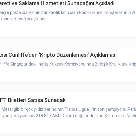
areti ve Saklama Hizmetleri Sunacağını Açıkladı
içre posta idaresinin bankacılık kolu olan PostFinance, müşterilerinin 202
izin vereceğini açıkladı.
ısı Cunliffe’den ‘Kripto Düzenlemesi’ Açıklaması
ffe Singapur'daki İngiliz Yüksek Komisyonu'nda Birleşik Krallık'taki krip
NFT Biletleri Satışa Sunacak
essi gibi birçok yıldız barındıran Fransa Ligue 1'in son şampiyonu Pari
 milyon yen (yaklaşık 218.817 ABD Doları) değerinde olan 3 Premium Nitelik