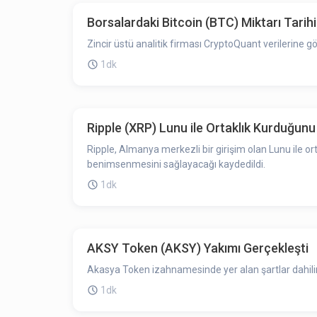
Borsalardaki Bitcoin (BTC) Miktarı Tarih
Zincir üstü analitik firması CryptoQuant verilerine 
1dk
Ripple (XRP) Lunu ile Ortaklık Kurduğunu
Ripple, Almanya merkezli bir girişim olan Lunu ile ort
benimsenmesini sağlayacağı kaydedildi.
1dk
AKSY Token (AKSY) Yakımı Gerçekleşti
Akasya Token izahnamesinde yer alan şartlar dahilin
1dk