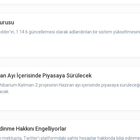
yurusu
Lodder’ın, 1.14.6 güncellemesi olarak adlandırılan bir sistem yükseltmesi
ran Ayı İçerisinde Piyasaya Sürülecek
Shibarium Katman-2 projesinin Haziran ayı içerisinde piyasaya sürülece
acak.
dinme Hakkını Engelliyorlar
ı mektupta, Twitter'ı platformdaki sahte hesaplar hakkında bilgi edinme