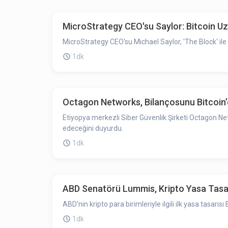
MicroStrategy CEO'su Saylor: Bitcoin Uzu
MicroStrategy CEO'su Michael Saylor, 'The Block' ile
1dk
Octagon Networks, Bilançosunu Bitcoin
Etiyopya merkezli Siber Güvenlik Şirketi Octagon Net
edeceğini duyurdu.
1dk
ABD Senatörü Lummis, Kripto Yasa Tasar
ABD’nin kripto para birimleriyle ilgili ilk yasa tas
1dk