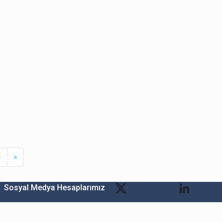
Next
Last
›
»
Sosyal Medya Hesaplarımız