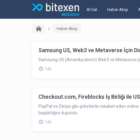
Al Sat
Haber Akışı
Haber Akışı
Samsung US, Web3 ve Metaverse İçin Di
Samsung US (Amerika birimi) Web3 ve Metaverse plat
1dk
Checkout.com, Fireblocks İş Birliği ile
PayPal ve Stripe gibi şirketlerle rekabet eden onli
başlattığını duyurdu.
1dk