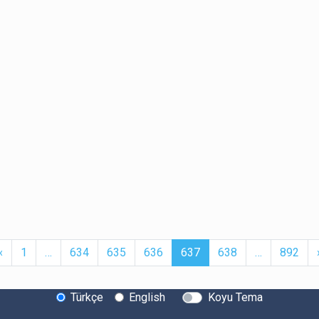
t
Previous
More
(current)
More
‹
1
…
634
635
636
637
638
…
892
Türkçe
English
Koyu Tema