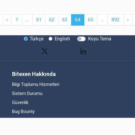
First
Previous
More
(current)
More
Ne
‹
1
…
61
62
63
64
65
…
892
›
Türkçe
English
Koyu Tema
Bitexen Hakkında
Bilgi Toplumu Hizmetleri
Sistem Durumu
Güvenlik
Bug Bounty
Sponsorluklarımız
İş Birliklerimiz