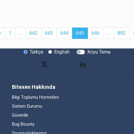
t
Previous
More
(current)
More
‹
1
…
642
643
644
645
646
…
892
Türkçe
English
Koyu Tema
Bitexen Hakkında
Bilgi Toplumu Hizmetleri
Sistem Durumu
Güvenlik
Bug Bounty
Sponsorluklarımız