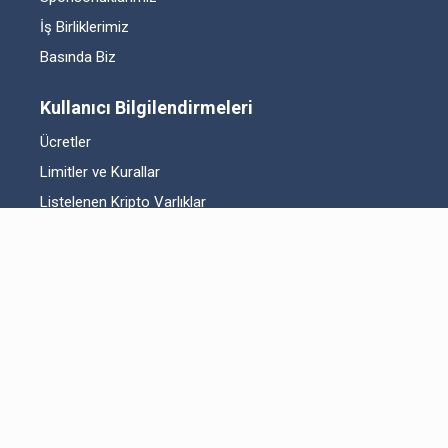
İş Birliklerimiz
Basında Biz
Kullanıcı Bilgilendirmeleri
Ücretler
Limitler ve Kurallar
Listelenen Kripto Varlıklar
Risk Beyanı
Hesap Güvenliği
Likidite Sağlayıcı Bilgilendirmesi
Acil Durum Tedbirleri ve İletişim
MKK Hakkında Bilgilendirme
Fikri Mülkiyet Hakları
Yasal Metinler
Bitexen UP Hakkında