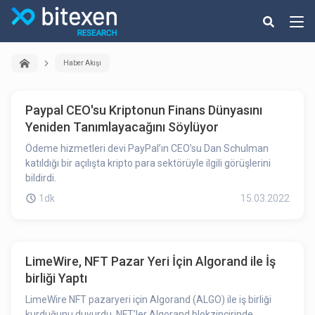
Haber Akışı
Paypal CEO'su Kriptonun Finans Dünyasını
Yeniden Tanımlayacağını Söylüyor
Ödeme hizmetleri devi PayPal’ın CEO’su Dan Schulman
katıldığı bir açılışta kripto para sektörüyle ilgili görüşlerini
bildirdi.
1dk
15.03.2022
LimeWire, NFT Pazar Yeri İçin Algorand ile İş
birliği Yaptı
LimeWire NFT pazaryeri için Algorand (ALGO) ile iş birliği
kurduğunu duyurdu. NFT’ler Algorand blokzincirinde