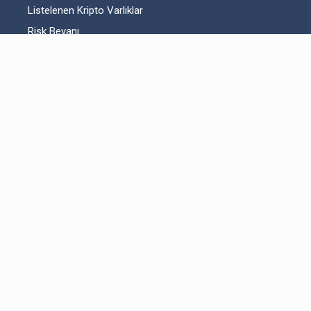
Listelenen Kripto Varlıklar
Risk Beyanı
Hesap Güvenliği
Likidite Sağlayıcı Bilgilendirmesi
Acil Durum Tedbirleri ve İletişim
MKK Hakkında Bilgilendirme
Fikri Mülkiyet Hakları
Yasal Metinler
Bitexen UP Hakkında
Kullanıcı Sözleşmesi
Aydınlatma Metni
Açık Rıza Beyanı
Ticari Elektronik İleti Onayı
Servislerimiz
İletişim