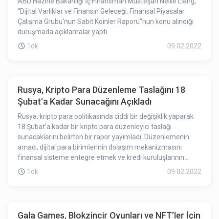
ABD Hazine Bakanlığı İç Finansman Müsteşarı Nellie Liang,
“Dijital Varlıklar ve Finansın Geleceği: Finansal Piyasalar
Çalışma Grubu'nun Sabit Koinler Raporu”nun konu alındığı
duruşmada açıklamalar yaptı.
1dk
09.02.2022
Rusya, Kripto Para Düzenleme Taslağını 18
Şubat'a Kadar Sunacağını Açıkladı
Rusya, kripto para politikasında ciddi bir değişiklik yaparak
18 Şubat’a kadar bir kripto para düzenleyici taslağı
sunacaklarını belirten bir rapor yayımladı. Düzenlemenin
amacı, dijital para birimlerinin dolaşım mekanizmasını
finansal sisteme entegre etmek ve kredi kuruluşlarının
devresindeki nakit akışlarının kontrolünü sağlamaktır.
1dk
09.02.2022
Gala Games, Blokzincir Oyunları ve NFT’ler İçin