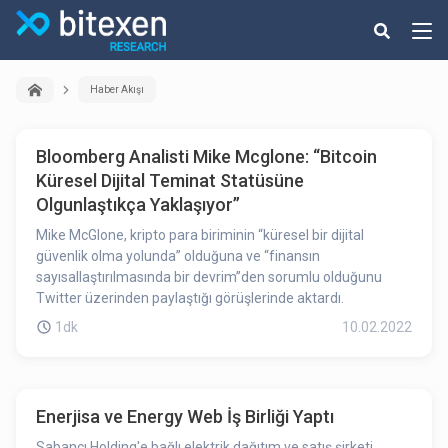
Haber Akışı
Bloomberg Analisti Mike Mcglone: “Bitcoin
Küresel Dijital Teminat Statüsüne
Olgunlaştıkça Yaklaşıyor”
Mike McGlone, kripto para biriminin “küresel bir dijital
güvenlik olma yolunda” olduğuna ve “finansın
sayısallaştırılmasında bir devrim”den sorumlu olduğunu
Twitter üzerinden paylaştığı görüşlerinde aktardı.
1dk
10.02.2022
Enerjisa ve Energy Web İş Birliği Yaptı
Sabancı Holding'e bağlı elektrik dağıtım ve satış şirketi