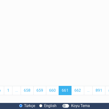
t
Previous
More
(current)
More
‹
1
…
658
659
660
661
662
…
891
Türkçe
English
Koyu Tema