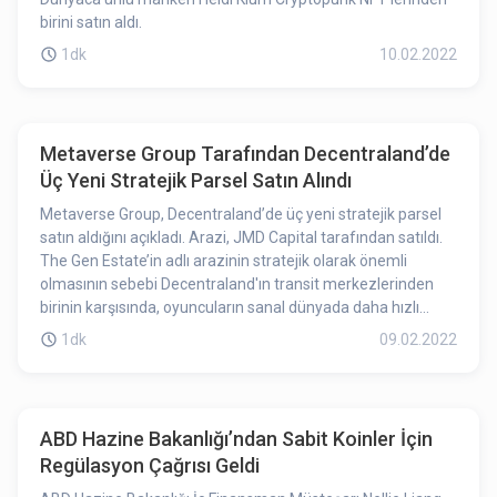
birini satın aldı.
1dk
10.02.2022
Metaverse Group Tarafından Decentraland’de
Üç Yeni Stratejik Parsel Satın Alındı
Metaverse Group, Decentraland’de üç yeni stratejik parsel
satın aldığını açıkladı. Arazi, JMD Capital tarafından satıldı.
The Gen Estate’in adlı arazinin stratejik olarak önemli
olmasının sebebi Decentraland'ın transit merkezlerinden
birinin karşısında, oyuncuların sanal dünyada daha hızlı
gezinmek için kullandığı bir merkez ve Çin kültür şehri olan
1dk
09.02.2022
Dragon City'nin yanında bulunmasıdır.
ABD Hazine Bakanlığı’ndan Sabit Koinler İçin
Regülasyon Çağrısı Geldi