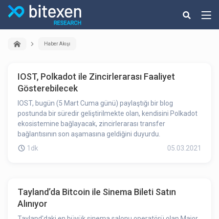
Haber Akışı
IOST, Polkadot ile Zincirlerarası Faaliyet
Gösterebilecek
IOST, bugün (5 Mart Cuma günü) paylaştığı bir blog
postunda bir süredir geliştirilmekte olan, kendisini Polkadot
ekosistemine bağlayacak, zincirlerarası transfer
bağlantısının son aşamasına geldiğini duyurdu.
1dk
05.03.2021
Tayland’da Bitcoin ile Sinema Bileti Satın
Alınıyor
Tayland'daki en büyük sinema salonu operatörü olan Major