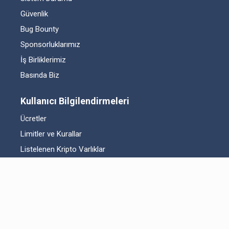
Güvenlik
Bug Bounty
Sponsorluklarımız
İş Birliklerimiz
Basında Biz
Kullanıcı Bilgilendirmeleri
Ücretler
Limitler ve Kurallar
Listelenen Kripto Varlıklar
Risk Beyanı
Hesap Güvenliği
Likidite Sağlayıcı Bilgilendirmesi
Acil Durum Tedbirleri ve İletişim
MKK Hakkında Bilgilendirme