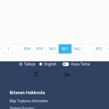
t
Previous
More
(current)
More
‹
1
…
858
859
860
861
862
…
892
Türkçe
English
Koyu Tema
Bitexen Hakkında
Bilgi Toplumu Hizmetleri
Sistem Durumu