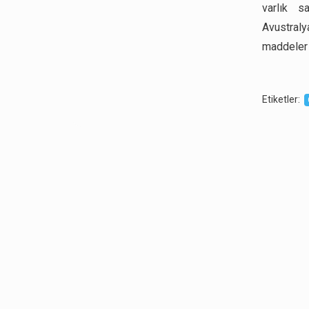
varlık s
Avustralya
maddeler y
Etiketler
: