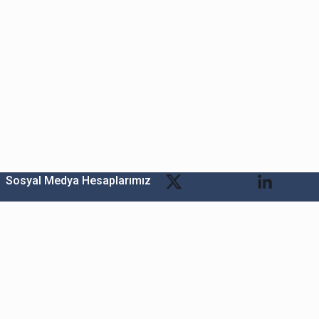
Sosyal Medya Hesaplarımız
Bitexen Kripto Varlık Alım Satım Platformu
A. Ş.
Merkez: Maslak Mah. Taşyoncası Sk. Maslak 1453
Sitesi 1F Blok No: G1 İç Kapi No: 111 Sarıyer / İstanbul