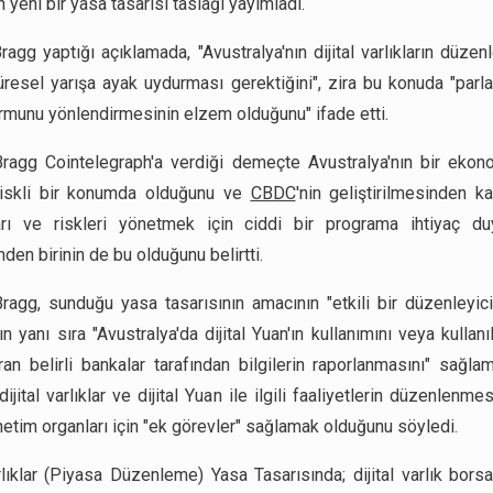
yeni bir yasa tasarısı taslağı yayımladı.
ragg yaptığı açıklamada, "Avustralya'nın dijital varlıkların düze
üresel yarışa ayak uydurması gerektiğini", zira bu konuda "par
rmunu yönlendirmesinin elzem olduğunu" ifade etti.
ragg Cointelegraph'a verdiği demeçte Avustralya'nın bir ekon
riskli bir konumda olduğunu ve
CBDC
'
nin geliştirilmesinden k
arı ve riskleri yönetmek için ciddi bir programa ihtiyaç du
den birinin de bu olduğunu belirtti.
ragg, sunduğu yasa tasarısının amacının "etkili bir düzenleyic
 yanı sıra "Avustralya'da dijital Yuan'ın kullanımını veya kullanıla
ıran belirli bankalar tarafından bilgilerin raporlanmasını" sağl
ijital varlıklar ve dijital Yuan ile ilgili faaliyetlerin düzenlenmesi"
netim organları için "ek görevler" sağlamak olduğunu söyledi.
rlıklar (Piyasa Düzenleme) Yasa Tasarısında; dijital varlık borsala