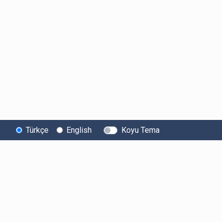
Türkçe
English
Koyu Tema
Bitexen
Kullanıcı
Yasal Metinl
Hakkında
Bilgilendirmeleri
Kullanıcı Sözle
Bilgi Toplumu
Ücretler
Aydınlatma Met
Hizmetleri
Limitler ve Kurallar
Açık Rıza Beyan
Sistem Durumu