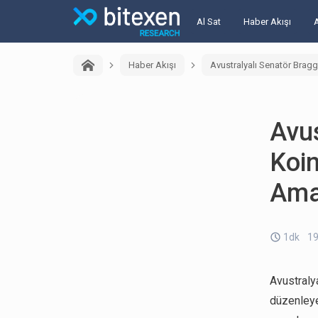
Al Sat
Haber Akışı
Haber Akışı
Avustralyalı Senatör Bragg
Avus
Koin
Ama
1dk
19
Avustraly
düzenleyen