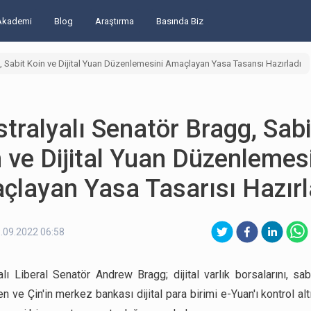
Akademi
Blog
Araştırma
Basında Biz
, Sabit Koin ve Dijital Yuan Düzenlemesini Amaçlayan Yasa Tasarısı Hazırladı
tralyalı Senatör Bragg, Sabi
 ve Dijital Yuan Düzenlemes
çlayan Yasa Tasarısı Hazırl
.09.2022 06:58
alı Liberal Senatör Andrew Bragg; dijital varlık borsalarını, sabi
 ve Çin'in merkez bankası dijital para birimi e-Yuan'ı kontrol al