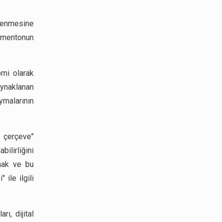
nlenmesine
lamentonun
omi olarak
aynaklanan
ymalarının
i çerçeve"
bilirliğini
amak ve bu
 ile ilgili
rı, dijital