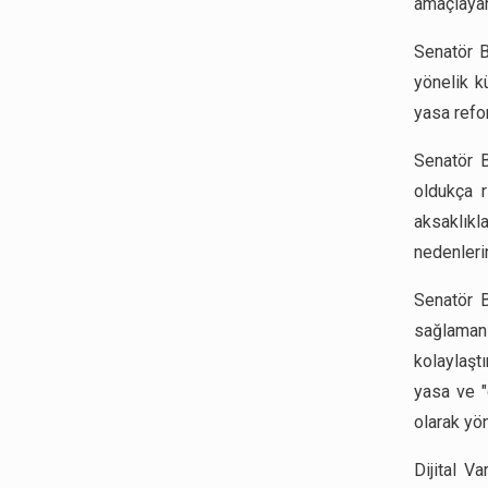
amaçlayan 
Senatör B
yönelik k
yasa refo
Senatör B
oldukça 
aksaklıkl
nedenlerin
Senatör B
sağlamanın
kolaylaşt
yasa ve "d
olarak yö
Dijital Va