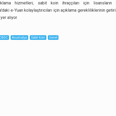
aklama hizmetleri, sabit koin ihraççıları için lisansların 
'daki e-Yuan kolaylaştırıcıları için açıklama gerekliliklerinin getir
er alıyor.
CBDC
Avustralya
Sabit Koin
Genel