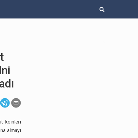
t
ini
adı
t koinleri
tına almayı