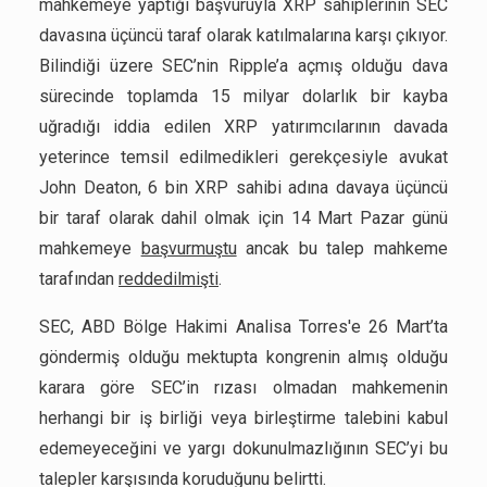
mahkemeye yaptığı başvuruyla XRP sahiplerinin SEC
davasına üçüncü taraf olarak katılmalarına karşı çıkıyor.
Bilindiği üzere SEC’nin Ripple’a açmış olduğu dava
sürecinde toplamda 15 milyar dolarlık bir kayba
uğradığı iddia edilen XRP yatırımcılarının davada
yeterince temsil edilmedikleri gerekçesiyle avukat
John Deaton, 6 bin XRP sahibi adına davaya üçüncü
bir taraf olarak dahil olmak için 14 Mart Pazar günü
mahkemeye
başvurmuştu
ancak bu talep mahkeme
tarafından
reddedilmişti
.
SEC, ABD Bölge Hakimi Analisa Torres'e 26 Mart’ta
göndermiş olduğu mektupta kongrenin almış olduğu
karara göre SEC’in rızası olmadan mahkemenin
herhangi bir iş birliği veya birleştirme talebini kabul
edemeyeceğini ve yargı dokunulmazlığının SEC’yi bu
talepler karşısında koruduğunu belirtti.