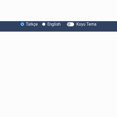
Türkçe
English
Koyu Tema
Bitexen Hakkında
Bilgi Toplumu Hizmetleri
Sistem Durumu
Güvenlik
Bug Bounty
Sponsorluklarımız
İş Birliklerimiz
Basında Biz