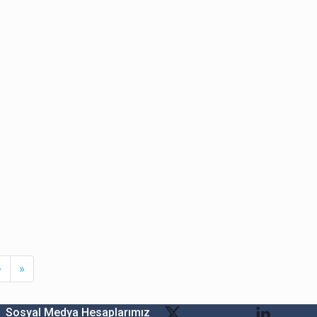
Next
Last
›
»
Sosyal Medya Hesaplarımız