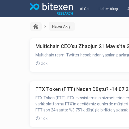
Al Sat
Haber Akışı
Haber Akışı
Multichain CEO’su Zhaojun 21 Mayıs’ta G
Multichain resmi Twitter hesabından yapılan paylaşım
2dk
FTX Token (FTT) Neden Düştü? -14.07.
FTX Token (FTT), FTX ekosisteminin hizmetlerine eriş
varlık platformu FTX’in geçtiğimiz günlerde müşteri 
FTT son 24 saatte %3.75’lik düşüşle birlikte yaklaşı
1dk