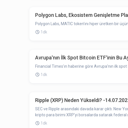
Polygon Labs, Ekosistem Genişletme Planı
Polygon Labs, MATIC token’ını hiper üretken bir üçüncü
1dk
Avrupa'nın İlk Spot Bitcoin ETF'inin Bu 
Financial Times'ın haberine göre Avrupa'nın ilk spot
1dk
Ripple (XRP) Neden Yükseldi? -14.07.202
SEC ve Ripple arasındaki davada karar çıktı. New Y
kripto para birimi XRP'yi borsalarda satarak federal
1dk