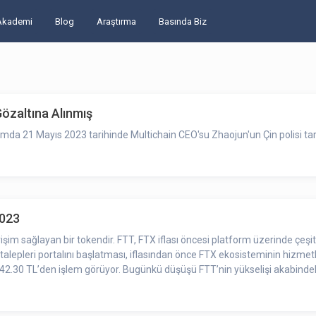
Akademi
Blog
Araştırma
Basında Biz
özaltına Alınmış
da 21 Mayıs 2023 tarihinde Multichain CEO'su Zhaojun'un Çin polisi tarafı
2023
im sağlayan bir tokendir. FTT, FTX iflası öncesi platform üzerinde çeşitl
talepleri portalını başlatması, iflasından önce FTX ekosisteminin hizmet
k 42.30 TL’den işlem görüyor. Bugünkü düşüşü FTT’nin yükselişi akabindek