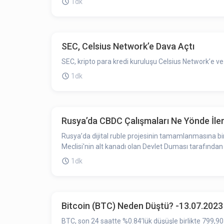
1dk
SEC, Celsius Network’e Dava Açtı
SEC, kripto para kredi kuruluşu Celsius Network’e ve
1dk
Rusya’da CBDC Çalışmaları Ne Yönde İler
Rusya’da dijital ruble projesinin tamamlanmasına b
Meclisi'nin alt kanadı olan Devlet Duması tarafından
1dk
Bitcoin (BTC) Neden Düştü? -13.07.2023
BTC, son 24 saatte %0.84’lük düşüşle birlikte 799,905