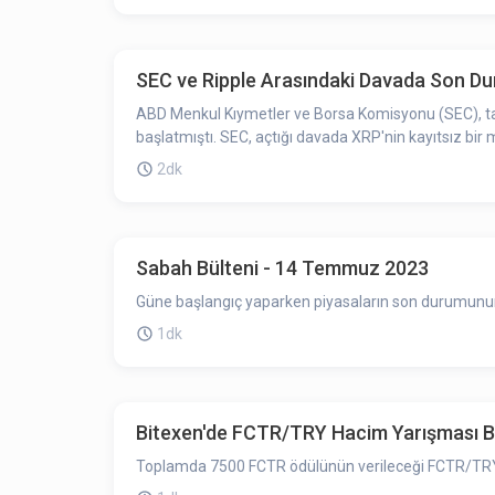
SEC ve Ripple Arasındaki Davada Son D
ABD Menkul Kıymetler ve Borsa Komisyonu (SEC), tarihle
başlatmıştı. SEC, açtığı davada XRP'nin kayıtsız bi
2dk
Sabah Bülteni - 14 Temmuz 2023
Güne başlangıç yaparken piyasaların son durumunun ö
1dk
Bitexen'de FCTR/TRY Hacim Yarışması B
Toplamda 7500 FCTR ödülünün verileceği FCTR/TRY 