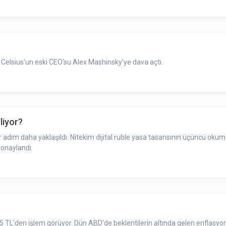
 Celsius'un eski CEO'su Alex Mashinsky'ye dava açtı.
liyor?
ir adım daha yaklaşıldı. Nitekim dijital ruble yasa tasarısının üçüncü 
 onaylandı.
 TL’den işlem görüyor. Dün ABD’de beklentilerin altında gelen enflasyon v