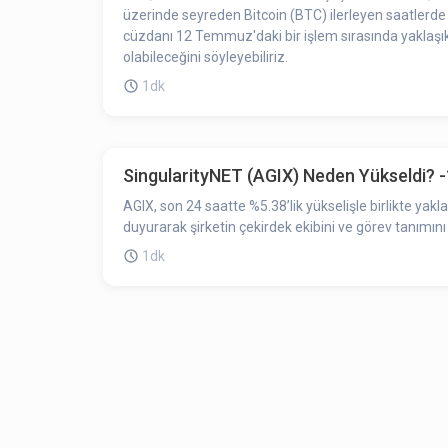
üzerinde seyreden Bitcoin (BTC) ilerleyen saatlerde 3
cüzdanı 12 Temmuz'daki bir işlem sırasında yaklaşık
olabileceğini söyleyebiliriz.
1dk
SingularityNET (AGIX) Neden Yükseldi? 
AGIX, son 24 saatte %5.38’lik yükselişle birlikte yak
duyurarak şirketin çekirdek ekibini ve görev tanımını
1dk