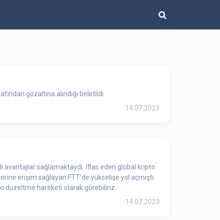
ndan gözaltına alındığı belirtildi.
14.07.2023
i avantajlar sağlamaktaydı. İflas eden global kripto
lerine erişim sağlayan FTT’de yükselişe yol açmıştı.
i düzeltme hareketi olarak görebiliriz.
14.07.2023