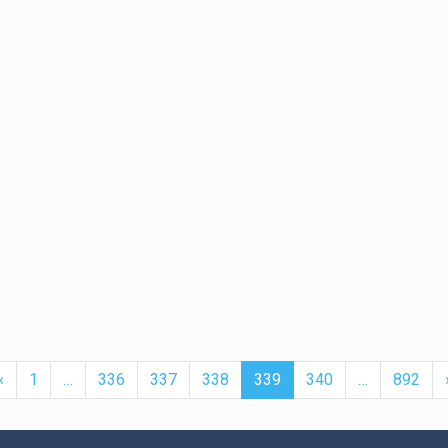
t
Previous
More
(current)
More
‹
1
…
336
337
338
339
340
…
892