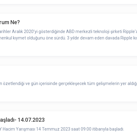
urum Ne?
r Aralık 2020’yi gösterdiğinde ABD merkezli teknoloji şirketi Ripple'a kar
r menkul kıymet olduğunu öne sürdü. 3 yıldır devam eden davada Ripple kı
zetlendiği ve gün içerisinde gerçekleşecek tüm gelişmelerin yer aldığı 
aşladı- 14.07.2023
Hacim Yarışması 14 Temmuz 2023 saat 09:00 itibarıyla başladı.