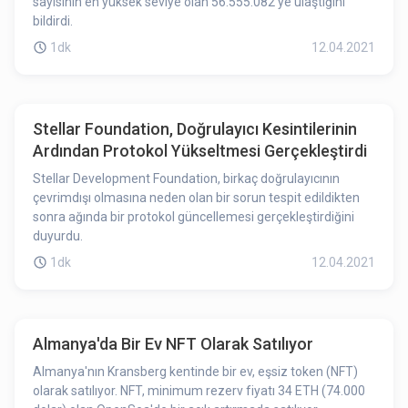
sayısının en yüksek seviye olan 56.555.082’ye ulaştığını
bildirdi.
1dk
12.04.2021
Stellar Foundation, Doğrulayıcı Kesintilerinin
Ardından Protokol Yükseltmesi Gerçekleştirdi
Stellar Development Foundation, birkaç doğrulayıcının
çevrimdışı olmasına neden olan bir sorun tespit edildikten
sonra ağında bir protokol güncellemesi gerçekleştirdiğini
duyurdu.
1dk
12.04.2021
Almanya'da Bir Ev NFT Olarak Satılıyor
Almanya'nın Kransberg kentinde bir ev, eşsiz token (NFT)
olarak satılıyor. NFT, minimum rezerv fiyatı 34 ETH (74.000