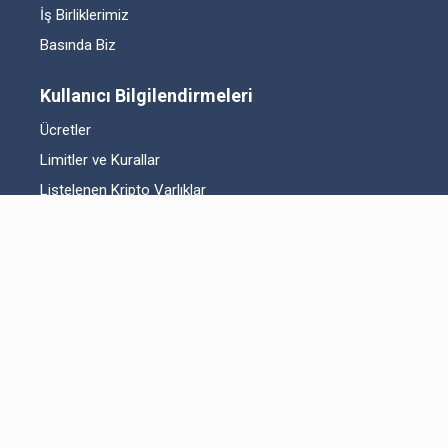
İş Birliklerimiz
Basında Biz
Kullanıcı Bilgilendirmeleri
Ücretler
Limitler ve Kurallar
Listelenen Kripto Varlıklar
Risk Beyanı
Hesap Güvenliği
Likidite Sağlayıcı Bilgilendirmesi
Acil Durum Tedbirleri ve İletişim
MKK Hakkında Bilgilendirme
Fikri Mülkiyet Hakları
Yasal Metinler
Bitexen UP Hakkında