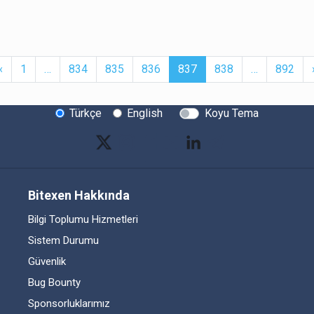
t
Previous
More
(current)
More
‹
1
…
834
835
836
837
838
…
892
Türkçe
English
Koyu Tema
Bitexen Hakkında
Bilgi Toplumu Hizmetleri
Sistem Durumu
Güvenlik
Bug Bounty
Sponsorluklarımız