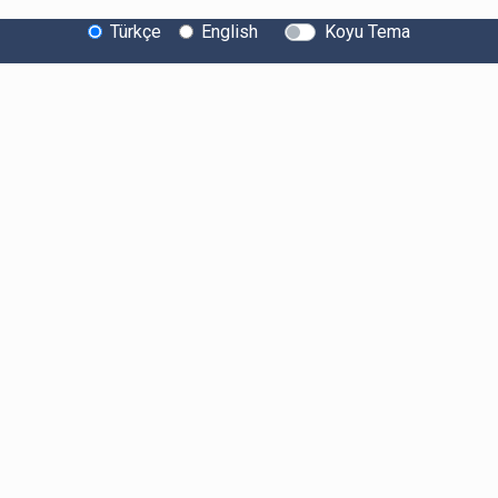
Türkçe
English
Koyu Tema
Bitexen Hakkında
Bilgi Toplumu Hizmetleri
Sistem Durumu
Güvenlik
Bug Bounty
Sponsorluklarımız
İş Birliklerimiz
Basında Biz
Kullanıcı Bilgilendirmeleri
Ücretler