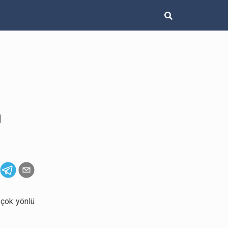
m
n çok yönlü