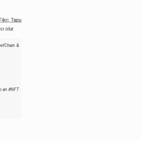
 Fikri Tapu
ı olur.
efChain
&
to an
#NFT