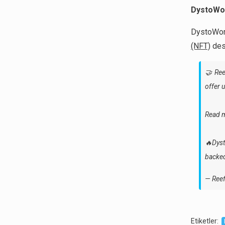
DystoWor
DystoWorl
(NFT)
dest
🤝 Re
offer 
Read 
🔥Dyst
backe
— Reef
Etiketler
: