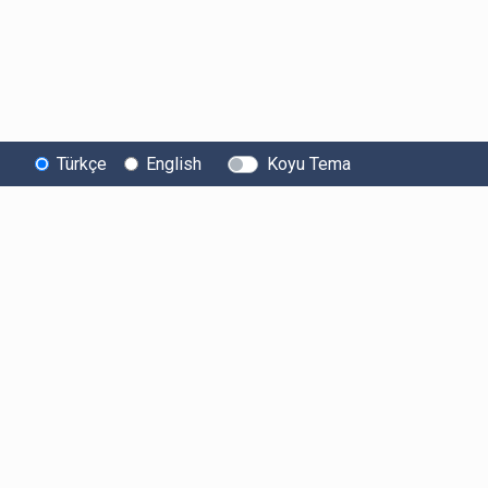
Türkçe
English
Koyu Tema
Bitexen
Kullanıcı
Yasal Metinl
Hakkında
Bilgilendirmeleri
Kullanıcı Sözle
Bilgi Toplumu
Ücretler
Aydınlatma Met
Hizmetleri
Limitler ve Kurallar
Açık Rıza Beyan
Sistem Durumu
Listelenen Kripto
Ticari Elektronik 
Güvenlik
Varlıklar
Onayı
Bug Bounty
Risk Beyanı
Sponsorluklarımız
Hesap Güvenliği