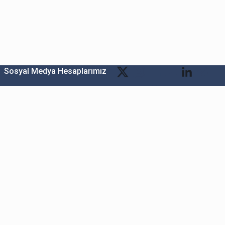
Sosyal Medya Hesaplarımız
Bitexen Kripto Varlık Alım Satım Platformu
A. Ş.
Merkez: Maslak Mah. Taşyoncası Sk. Maslak 1453
Sitesi 1F Blok No: G1 İç Kapi No: 111 Sarıyer / İstanbul
Şube: Reşitpaşa Mahallesi Katar Cad. Arı 6 Sit. Enerji
Teknokenti Apt.No:2/49/208 Sarıyer İstanbul
Destek: destek@bitexen.com
Çağrı Merkezi: 0(850) 255 08 92