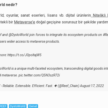
ld nedir?
d; oyunlar, sanat eserleri, lisans vb. dijital ürünlerin
Nitelikli
ekli bir
Metaverse'e
doğal geçişine sorunsuz bir şekilde yardımc
ef and
@DystoWorld
join forces to integrate its ecosystem products on
#Re
users wider access to metaverse products.
more:
https://t.co/J0poltajW5
oWorld is a unique multi-faceted ecosystem, transcending digital goods in
d metaverse.
pic.twitter.com/Q5N3szR72i
 - Reliable. Extensible. Efficient. Fast. 🐠 (@Reef_Chain)
August 17, 2022
REEF
DystoWorld
Genel