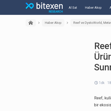
Al Sat
Haber Akışı
Haber Akışı
Reef ve DystoWorld, Metave
Ree
Ürün
Sunm
1dk
18
Reef, kull
bir ekosi