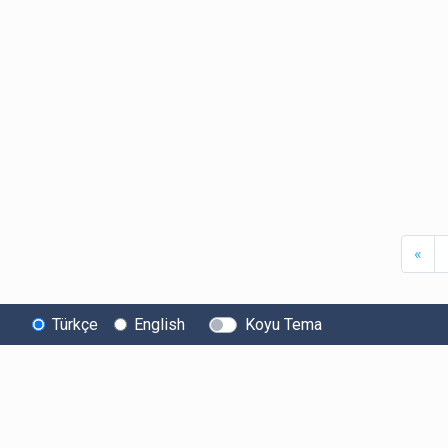
Firs
«
Türkçe
English
Koyu Tema
Bitexen
Kullanıcı
Yasal Metinl
Hakkında
Bilgilendirmeleri
Kullanıcı Sözle