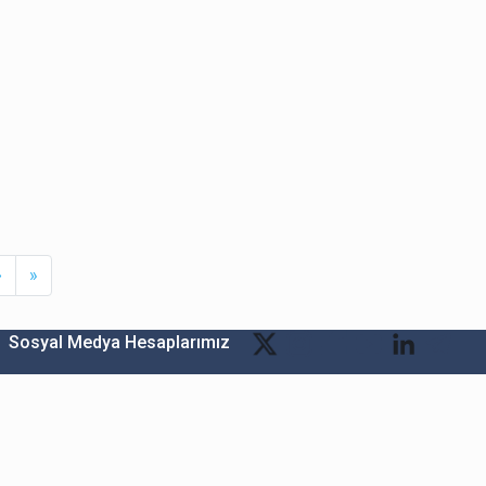
Next
Last
›
»
Sosyal Medya Hesaplarımız
Bitexen Kripto Varlık Alım Satım Platformu