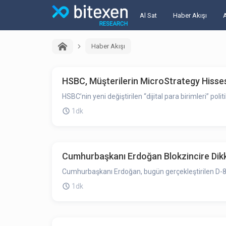
Al Sat
Haber Akışı
Haber Akışı
HSBC, Müşterilerin MicroStrategy Hisse
HSBC’nin yeni değiştirilen “dijital para birimleri” pol
1dk
Cumhurbaşkanı Erdoğan Blokzincire Dikk
Cumhurbaşkanı Erdoğan, bugün gerçekleştirilen D-8 t
1dk