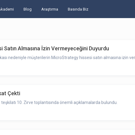
Akademi
Blog
Araştırma
Basında Biz
si Satın Almasına İzin Vermeyeceğini Duyurdu
itikası nedeniyle müşterilerin MicroStrategy hissesi satın almasına izin veri
at Çekti
eşkilatı 10. Zirve toplantısında önemli açıklamalarda bulundu.