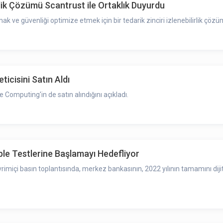
rlik Çözümü Scantrust ile Ortaklık Duyurdu
mak ve güvenliği optimize etmek için bir tedarik zinciri izlenebilirlik çö
icisini Satın Aldı
 Computing'in de satın alındığını açıkladı.
ble Testlerine Başlamayı Hedefliyor
miçi basın toplantısında, merkez bankasının, 2022 yılının tamamını dijita