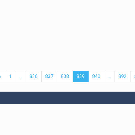
t
Previous
More
(current)
More
‹
1
…
836
837
838
839
840
…
892
er
Bitexen UP
Servislerimiz
İletişim
Hakkında
şmesi
API
Bize Ulaşın