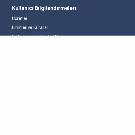
Kullanıcı Bilgilendirmeleri
Ücretler
Limitler ve Kurallar
Listelenen Kripto Varlıklar
Risk Beyanı
Hesap Güvenliği
Likidite Sağlayıcı Bilgilendirmesi
Acil Durum Tedbirleri ve İletişim
MKK Hakkında Bilgilendirme
Fikri Mülkiyet Hakları
Yasal Metinler
Bitexen UP Hakkında
Kullanıcı Sözleşmesi
Aydınlatma Metni
Açık Rıza Beyanı