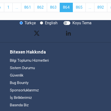
t
Previous
More
(current)
More
‹
1
…
861
862
863
864
865
…
892
Türkçe
English
Koyu Tema
Bitexen Hakkında
Bilgi Toplumu Hizmetleri
Sistem Durumu
Güvenlik
Bug Bounty
Sponsorluklarımız
İş Birliklerimiz
Basında Biz