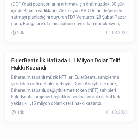
(DOT)'daki pozisyonlarını artırmak için önümüzdeki 30 gün
içinde Bitcoin varlıklarını 750 milyon ABD Doları değerinde
satmayı planladığını duyuran FD7 Ventures, 28 Şubat Pazar
günü, Bangalore ofisinin açılışını duyurdu. Yeni lokasyon,
Polkadot (DOT) ve Cardano (ADA) ekosistemlerini ilerletip
2dk
01.03.2021
projeler geliştiren ekiplere yatırımlara odaklanacak olan 250
milyon ABD Dolarını hedefleyen bir FD7 mikro fonuna ev
sahipliği yapıyor.
EulerBeats İlk Haftada 1,1 Milyon Dolar Telif
Hakkı Kazandı
Ethereum tabanlı müzik NFT'leri EulerBeats, sahiplerine
şimdiden ciddi getiriler getiriyor. Dune Analytics'e göre,
Ethereum tabanlı, değiştirilemez token (NFT) sahipleri
EulerBeats, projenin başlatılmasından sonraki ilk haftada
yaklaşık 1,15 milyon dolarlık telif hakkı kazandı.
1dk
01.03.2021