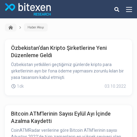
Haber Akışı
Özbekistan’dan Kripto Şirketlerine Yeni
Düzenleme Geldi
Özbekistan yetkilileri geçtiğimiz günlerde kripto para
şirketlerinin ayrı bir fona ödeme yapmasını zorunlu kılan bir
yasa tasarısını kabul etmişti.
1dk
03.10.2022
Bitcoin ATM'lerinin Sayısı Eylül Ayı İçinde
Azalma Kaydetti
CoinATMRadar verilerine göre Bitcoin ATM'lerinin sayısı
Ağustos 2022’de tüm zamanların en yüksek seviyesi olan