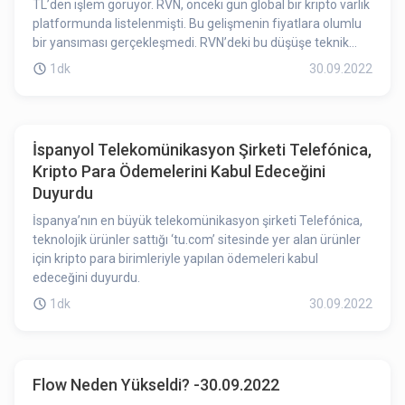
TL’den işlem görüyor. RVN, önceki gün global bir kripto varlık
platformunda listelenmişti. Bu gelişmenin fiyatlara olumlu
bir yansıması gerçekleşmedi. RVN’deki bu düşüşe teknik
analiz kaynaklı faktörler etki etmiş olabilir.
1dk
30.09.2022
İspanyol Telekomünikasyon Şirketi Telefónica,
Kripto Para Ödemelerini Kabul Edeceğini
Duyurdu
İspanya’nın en büyük telekomünikasyon şirketi Telefónica,
teknolojik ürünler sattığı ‘tu.com’ sitesinde yer alan ürünler
için kripto para birimleriyle yapılan ödemeleri kabul
edeceğini duyurdu.
1dk
30.09.2022
Flow Neden Yükseldi? -30.09.2022