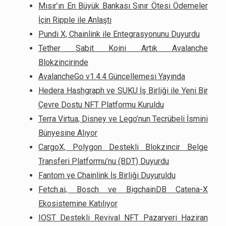
Mısır’ın En Büyük Bankası Sınır Ötesi Ödemeler
İçin Ripple ile Anlaştı
Pundi X, Chainlink ile Entegrasyonunu Duyurdu
Tether Sabit Koini Artık Avalanche
Blokzincirinde
AvalancheGo v1.4.4 Güncellemesi Yayında
Hedera Hashgraph ve SUKU İş Birliği ile Yeni Bir
Çevre Dostu NFT Platformu Kuruldu
Terra Virtua, Disney ve Lego’nun Tecrübeli İsmini
Bünyesine Alıyor
CargoX, Polygon Destekli Blokzincir Belge
Transferi Platformu’nu (BDT) Duyurdu
Fantom ve Chainlink İş Birliği Duyuruldu
Fetch.ai, Bosch ve BigchainDB Catena-X
Ekosistemine Katılıyor
IOST Destekli Revival NFT Pazaryeri Haziran