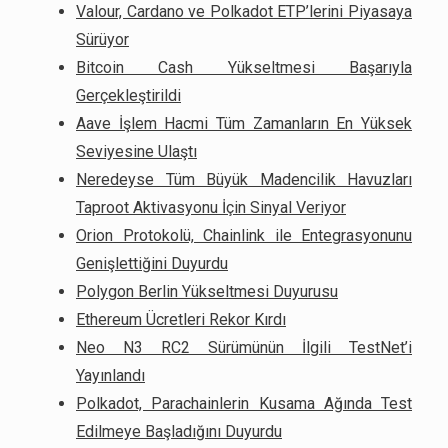
Valour, Cardano ve Polkadot ETP’lerini Piyasaya
Sürüyor
Bitcoin Cash Yükseltmesi Başarıyla
Gerçekleştirildi
Aave İşlem Hacmi Tüm Zamanların En Yüksek
Seviyesine Ulaştı
Neredeyse Tüm Büyük Madencilik Havuzları
Taproot Aktivasyonu İçin Sinyal Veriyor
Orion Protokolü, Chainlink ile Entegrasyonunu
Genişlettiğini Duyurdu
Polygon Berlin Yükseltmesi Duyurusu
Ethereum Ücretleri Rekor Kırdı
Neo N3 RC2 Sürümünün İlgili TestNet’i
Yayınlandı
Polkadot, Parachainlerin Kusama Ağında Test
Edilmeye Başladığını Duyurdu