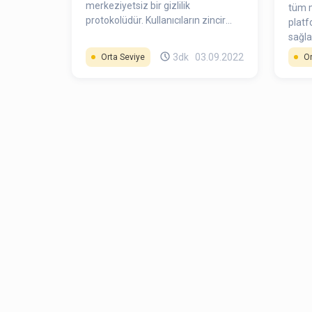
merkeziyetsiz bir gizlilik
tüm m
protokolüdür. Kullanıcıların zincir
platf
üstü işlemlerde bağlantıları
sağla
koparmalarını, para yatırma ve
Otoma
3dk
03.09.2022
Orta Seviye
Or
çekme adresleri arasındaki işlem
varlık
gizliliğini geliştirmelerini
piyasa
sağlamaktadır.
havuz
kulla
sağla