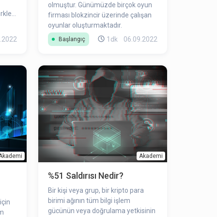
olmuştur. Günümüzde birçok oyun
rkle
firması blokzincir üzerinde çalışan
oyunlar oluşturmaktadır.
.2022
1dk
06.09.2022
Başlangıç
Akademi
Akademi
%51 Saldırısı Nedir?
Bir kişi veya grup, bir kripto para
birimi ağının tüm bilgi işlem
için
gücünün veya doğrulama yetkisinin
am