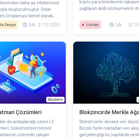
kripto para birimlerinin takasın
ilitesinden daha az etkilenmesi
sağlayan akıllı sözleşmelere da
yla oluşturulmuştur. Dolar
bir teknolojidir. Atomic Swap fa
eti Ortalaması temel olarak,
blokzincirler arasında
m yapılan varlıkların belirli
2dk
27.10.2022
1dk
25.10
ta Seviye
Uzman
gerçekleştirilebilir.
larla belirli oranda satın
asıdır. Varlıklara yapılacak
ımların tek bir seferde olması
 belirli zaman aralıkları ile
ması satın alma ortalamasını
mektedir.
Akademi
Katman Çözümleri
Blokzincirde Merkle Ağ
an da anlaşılacağı üzere L2
Blokzincirler devasa veri depola
eri, blokzincirlerin birincil
Birçok farklı noktadan veri akış
nlarının üzerinde çalışan
gerçekleştiği bu yapılarda veril