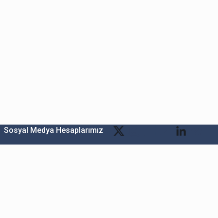
st
Sosyal Medya Hesaplarımız
Bitexen Kripto Varlık Alım Satım Platformu
A. Ş.
Merkez: Maslak Mah. Taşyoncası Sk. Maslak 1453
Sitesi 1F Blok No: G1 İç Kapi No: 111 Sarıyer / İstanbul