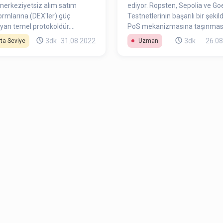
erkeziyetsiz alım satım
ediyor. Ropsten, Sepolia ve Goe
ormlarına (DEX'ler) güç
Testnetlerinin başarılı bir şekil
yan temel protokoldür.
PoS mekanizmasına taşınması
tik bir piyasa yapıcı (AMM),
Ethereum Ana Ağı’nda
3dk
31.08.2022
3dk
26.08
ta Seviye
Uzman
ların geleneksel alıcı ve satıcı
gerçekleşecek olan The Merge 
sı yerine kripto para likidite
tüm aşamalar tamamlanmış o
larını karşı taraf olarak
Bu yazımızda ise Ethereum’un
narak alınıp satılmasını
önemli güncellemesi olan
maktadır.
Shanghai’den bahsedeceğiz.