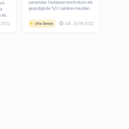
yarısından fazlasının kontrolünü ele
rli
geçirdiğinde %51 saldırısı meydana
de
gelir. Bir kripto para biriminin
 ile
blokzincirinin çoğunluk kontrolüne
.2022
2dk
25.08.2022
Orta Seviye
sahip olmak, o grubun veya kişinin
için
işlemler oluşturmasını ve manipüle
ldu.
etmesini sağlar.