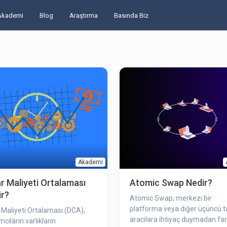
Akademi
Blog
Araştırma
Basında Biz
Akademi
r Maliyeti Ortalaması
Atomic Swap Nedir?
ir?
Atomic Swap, merkezi bir
platforma veya diğer üçüncü t
 Maliyeti Ortalaması (DCA),
aracılara ihtiyaç duymadan far
mcıların varlıkların