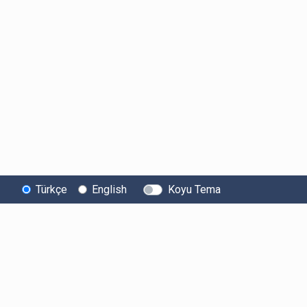
Türkçe
English
Koyu Tema
Bitexen
Kullanıcı
Yasal Metinl
Hakkında
Bilgilendirmeleri
Kullanıcı Sözle
Bilgi Toplumu
Ücretler
Aydınlatma Met
Hizmetleri
Limitler ve Kurallar
Açık Rıza Beyan