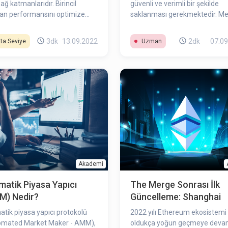
 ağ katmanlarıdır. Birincil
güvenli ve verimli bir şekilde
an performansını optimize
saklanması gerekmektedir. Me
en, L2 çözümleri tabanda
Ağacı yapısı bu gibi büyük veri
ngi bir değişiklik gerektirmez;
yapılarının özet bir şekilde
3dk
13.09.2022
2dk
07.09
ta Seviye
Uzman
ziyade, akıllı sözleşmeler ya
saklanmasını sağlamaktadır.
gulamalar olarak ana ağda
ve çalışırlar. Ek olarak, L2
leri herhangi bir değişiklik
dan ana zincirle etkileşime
irler.
Akademi
atik Piyasa Yapıcı
The Merge Sonrası İlk
M) Nedir?
Güncelleme: Shanghai
tik piyasa yapıcı protokolü
2022 yılı Ethereum ekosistemi 
omated Market Maker - AMM),
oldukça yoğun geçmeye dev