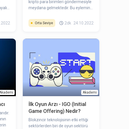
ı
kripto para birimleri göndermesiyle
yalı
meydana gelmektedir. Bu eylemin
rklı
arkasındaki sebep ise söz konusu
kötü niyetli kişiler ya da grupların
.2022
2dk
24.10.2022
Orta Seviye
kimlik bilgilerine ulaşmak
istemesidir.
Akademi
Akademi
acı
İlk Oyun Arzı - IGO (Initial
Game Offering) Nedir?
rıdır.
ının
Blokzincir teknolojisinin etki ettiği
erin
sektörlerden biri de oyun sektörü