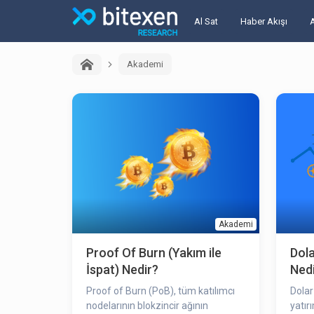
Al Sat
Haber Akışı
Akademi
Akademi
Proof Of Burn (Yakım ile
Dola
İspat) Nedir?
Ned
Proof of Burn (PoB), tüm katılımcı
Dolar
nodelarının blokzincir ağının
yatırı