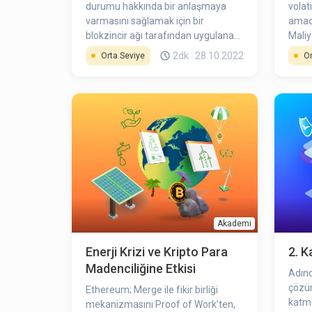
durumu hakkında bir anlaşmaya
volat
varmasını sağlamak için bir
amacı
blokzincir ağı tarafından uygulanan
Maliy
çeşitli fikir birliği algoritmalarından
yatırı
2dk
28.10.2022
Orta Seviye
Or
biridir. PoB, herhangi bir kripto para
aralık
biriminin çift harcama olasılığını
alınm
önlemek için uygulanmaktadır.
yatır
PoB’nin birden çok versiyonu vardır,
yerine
fakat Iain Stewart tarafından ideal
yapıl
hale getirilen PoB kavramı, kripto
düşür
para dünyasında en çok kabul
edilen mutabakatıdır.
Akademi
Enerji Krizi ve Kripto Para
2. 
Madenciliğine Etkisi
Adınd
çözüml
Ethereum; Merge ile fikir birliği
katma
mekanizmasını Proof of Work’ten,